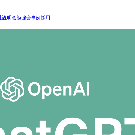
社説明会
勉強会
事例
採用