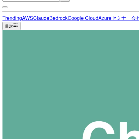
Trending
AWS
Claude
Bedrock
Google Cloud
Azure
セミナー
会
目次