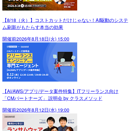
【8/18（火）】コストカットだけじゃない！AI駆動のシステ
ム刷新がもたらす本当の効果
開催前
2026年8月18日(火) 15:00
【AI/AWS/アプリ/データ案件特集】ITフリーランス向け
「CMパートナーズ」 説明会 by クラスメソッド
開催前
2026年8月12日(水) 19:00