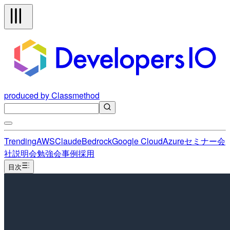
produced by Classmethod
Trending
AWS
Claude
Bedrock
Google Cloud
Azure
セミナー
会
社説明会
勉強会
事例
採用
目次