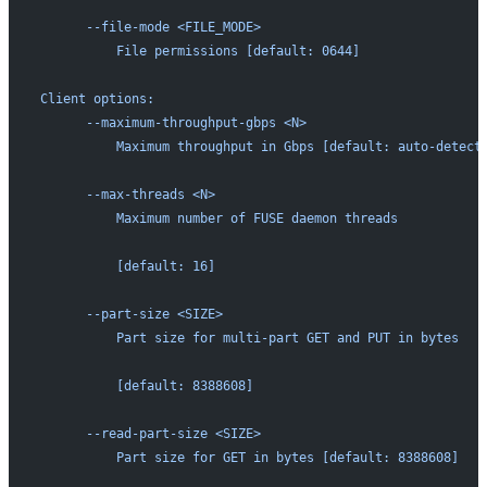
      --file-mode <FILE_MODE>
          File permissions [default: 0644]
Client options:
      --maximum-throughput-gbps <N>
          Maximum throughput in Gbps [default: auto-detect
      --max-threads <N>
          Maximum number of FUSE daemon threads
          [default: 16]
      --part-size <SIZE>
          Part size for multi-part GET and PUT in bytes
          [default: 8388608]
      --read-part-size <SIZE>
          Part size for GET in bytes [default: 8388608]