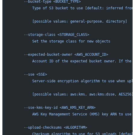
      --bucket-type <BUCKET_TYPE>
          Type of S3 bucket to use [default: inferred from
          [possible values: general-purpose, directory]
      --storage-class <STORAGE_CLASS>
          Set the storage class for new objects
      --expected-bucket-owner <AWS_ACCOUNT_ID>
          Account ID of the expected bucket owner. If the 
      --sse <SSE>
          Server-side encryption algorithm to use when upl
          [possible values: aws:kms, aws:kms:dsse, AES256]
      --sse-kms-key-id <AWS_KMS_KEY_ARN>
          AWS Key Management Service (KMS) key ARN to use 
      --upload-checksums <ALGORITHM>
          Checksum algorithm to use for S3 uploads [defaul