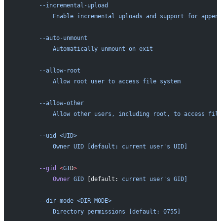
      --incremental-upload
          Enable incremental uploads and support for appen
      --auto-unmount
          Automatically unmount on exit
      --allow-root
          Allow root user to access file system
      --allow-other
          Allow other users, including root, to access fil
      --uid <UID>
          Owner UID [default: current user's
 UID]
      --gid
 <
GI
D
>
          Owner
 GID
 [default: 
current
 user's GID]
      --dir-mode <DIR_MODE>
          Directory permissions [default: 0755]