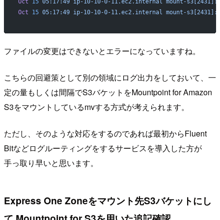
Oct
 15
 05:17:49
 ip-10-10-0-11.ec2.internal
 mount-s3[2431]:
Oct
 15
 05:17:49
 ip-10-10-0-11.ec2.internal
 mount-s3[2431]:
ファイルの変更はできないとエラーになっていますね。
こちらの回避策として別の領域にログ出力をしておいて、一
定の量もしくは間隔でS3バケットをMountpoint for Amazon
S3をマウントしているmvする方式が考えられます。
ただし、そのような対応をするのであれば最初からFluent
Bitなどログルーティングをするサービスを導入した方が
手っ取り早いと思います。
Express One Zoneをマウント先S3バケットにし
て Mountpoint for S3を用いた追記確認