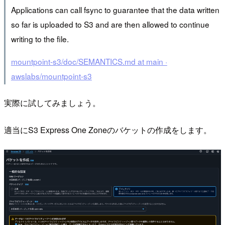
Applications can call fsync to guarantee that the data written
so far is uploaded to S3 and are then allowed to continue
writing to the file.
mountpoint-s3/doc/SEMANTICS.md at main ·
awslabs/mountpoint-s3
実際に試してみましょう。
適当にS3 Express One Zoneのバケットの作成をします。