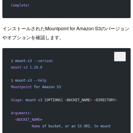
Complete!
インストールされたMountpoint for Amazon S3のバージョン
やオプションを確認します。
$
 mount-s3
 --version
mount-s3
 1.20.0
$
 mount-s3
 --help
Mountpoint
 for
 Amazon
 S3
Usage:
 mount-s3
 [OPTIONS] 
<
BUCKET_NAME
>
 <
DIRECTORY
>
Arguments:
  <
BUCKET_NAME
>
          Name
 of
 bucket,
 or
 an
 S3
 URI,
 to
 mount