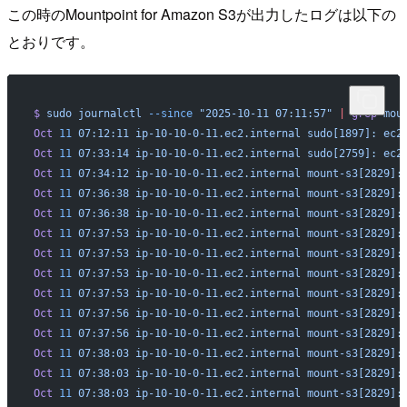
この時のMountpoint for Amazon S3が出力したログは以下の
とおりです。
$
 sudo
 journalctl
 --since
 "2025-10-11 07:11:57"
 |
 grep
 mou
Oct
 11
 07:12:11
 ip-10-10-0-11.ec2.internal
 sudo[1897]:
 ec2
Oct
 11
 07:33:14
 ip-10-10-0-11.ec2.internal
 sudo[2759]:
 ec2
Oct
 11
 07:34:12
 ip-10-10-0-11.ec2.internal
 mount-s3[2829]:
Oct
 11
 07:36:38
 ip-10-10-0-11.ec2.internal
 mount-s3[2829]:
Oct
 11
 07:36:38
 ip-10-10-0-11.ec2.internal
 mount-s3[2829]:
Oct
 11
 07:37:53
 ip-10-10-0-11.ec2.internal
 mount-s3[2829]:
Oct
 11
 07:37:53
 ip-10-10-0-11.ec2.internal
 mount-s3[2829]:
Oct
 11
 07:37:53
 ip-10-10-0-11.ec2.internal
 mount-s3[2829]:
Oct
 11
 07:37:53
 ip-10-10-0-11.ec2.internal
 mount-s3[2829]:
Oct
 11
 07:37:56
 ip-10-10-0-11.ec2.internal
 mount-s3[2829]:
Oct
 11
 07:37:56
 ip-10-10-0-11.ec2.internal
 mount-s3[2829]:
Oct
 11
 07:38:03
 ip-10-10-0-11.ec2.internal
 mount-s3[2829]:
Oct
 11
 07:38:03
 ip-10-10-0-11.ec2.internal
 mount-s3[2829]:
Oct
 11
 07:38:03
 ip-10-10-0-11.ec2.internal
 mount-s3[2829]: