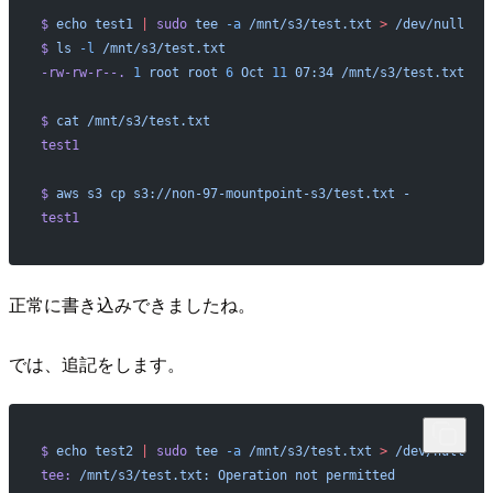
$
 echo
 test1
 |
 sudo
 tee
 -a
 /mnt/s3/test.txt
 >
 /dev/null
$
 ls
 -l
 /mnt/s3/test.txt
-rw-rw-r--.
 1
 root
 root
 6
 Oct
 11
 07:34
 /mnt/s3/test.txt
$
 cat
 /mnt/s3/test.txt
test1
$
 aws
 s3
 cp
 s3://non-97-mountpoint-s3/test.txt
 -
test1
正常に書き込みできましたね。
では、追記をします。
$
 echo
 test2
 |
 sudo
 tee
 -a
 /mnt/s3/test.txt
 >
 /dev/null
tee:
 /mnt/s3/test.txt:
 Operation
 not
 permitted