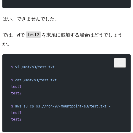
はい、できませんでした。
では、viで
を末尾に追加する場合はどうでしょう
test2
か。
$
 vi
 /mnt/s3/test.txt
$
 cat
 /mnt/s3/test.txt
test1
test2
$
 aws
 s3
 cp
 s3://non-97-mountpoint-s3/test.txt
 -
test1
test2