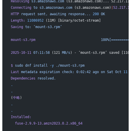
Resolving
 s3.amazonaws.com
 (s3.amazonaws.com)... 52.217.11
Connecting
 to
 s3.amazonaws.com
 (s3.amazonaws.com)
|
52.217.1
HTTP
 request
 sent,
 awaiting
 response...
 200
 OK
Length:
 11086952
 (11M) [binary/octet-stream]
Saving
 to:
 ‘mount-s3.rpm’
mount-s3.rpm
                                100%[=========
2025-10-11
 07:11:58
 (121 
MB/s
) - ‘mount-s3.rpm’ saved [110
$
 sudo
 dnf
 install
 -y
 ./mount-s3.rpm
Last
 metadata
 expiration
 check:
 0:02:42
 ago
 on
 Sat
 Oct
 11
 
Dependencies
 resolved.
.
.
(
中略
)
.
.
Installed:
  fuse-2.9.9-13.amzn2023.0.2.x86_64
                       