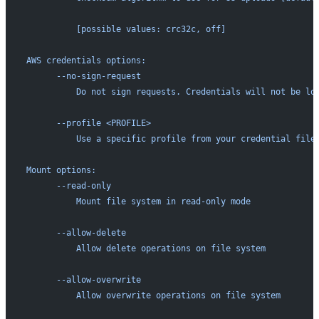
          [possible values: crc32c, off]
AWS credentials options:
      --no-sign-request
          Do not sign requests. Credentials will not be lo
      --profile <PROFILE>
          Use a specific profile from your credential file
Mount options:
      --read-only
          Mount file system in read-only mode
      --allow-delete
          Allow delete operations on file system
      --allow-overwrite
          Allow overwrite operations on file system