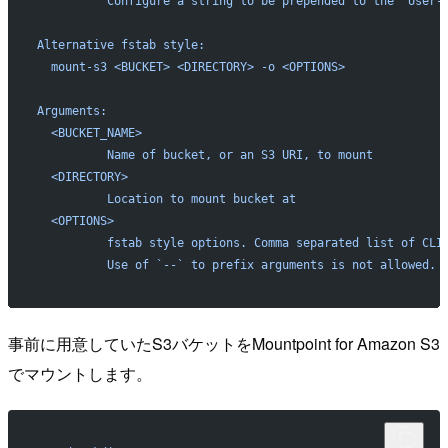
          Configure a string to be prepended to the 'User-
Alternative fstab style:
  mount-s3 <BUCKET> <DIRECTORY> -o <OPTIONS>
Arguments:
  <BUCKET_NAME>
          Name of bucket, or an S3 URI, to mount
  <DIRECTORY>
          Location to mount bucket at
  <OPTIONS>
          fstab style options. Comma separated list of CLI
          Use of `--` to prefix arguments is not allowed.
事前に用意していたS3バケットをMountpoint for Amazon S3
でマウントします。