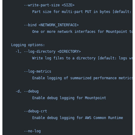
      --write-part-size <SIZE>
          Part size for multi-part PUT in bytes [default: 
      --bind <NETWORK_INTERFACE>
          One or more network interfaces for Mountpoint to
Logging options:
  -l, --log-directory <DIRECTORY>
          Write log files to a directory [default: logs wr
      --log-metrics
          Enable logging of summarized performance metrics
  -d, --debug
          Enable debug logging for Mountpoint
      --debug-crt
          Enable debug logging for AWS Common Runtime
      --no-log