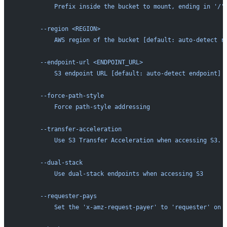
          Prefix inside the bucket to mount, ending in '/'
      --region <REGION>
          AWS region of the bucket [default: auto-detect r
      --endpoint-url <ENDPOINT_URL>
          S3 endpoint URL [default: auto-detect endpoint]
      --force-path-style
          Force path-style addressing
      --transfer-acceleration
          Use S3 Transfer Acceleration when accessing S3. 
      --dual-stack
          Use dual-stack endpoints when accessing S3
      --requester-pays
          Set the 'x-amz-request-payer' to 'requester' on 