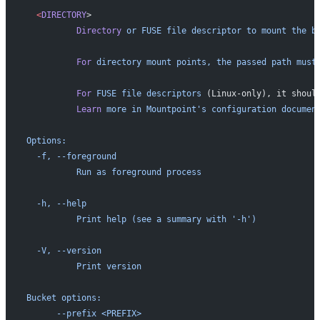
  <
DIRECTORY
>
          Directory
 or
 FUSE
 file
 descriptor
 to
 mount
 the
 b
          For
 directory
 mount
 points,
 the
 passed
 path
 must
          For
 FUSE
 file
 descriptors
 (Linux-only), it shoul
          Learn
 more
 in
 Mountpoint's configuration documen
Options:
  -f, --foreground
          Run as foreground process
  -h, --help
          Print help (see a summary with '-h')
  -V, --version
          Print version
Bucket options:
      --prefix <PREFIX>