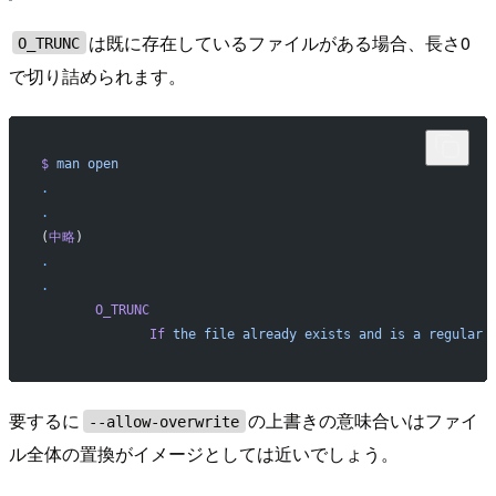
は既に存在しているファイルがある場合、長さ0
O_TRUNC
で切り詰められます。
$
 man
 open
.
.
(
中略
)
.
.
       O_TRUNC
              If
 the
 file
 already
 exists
 and
 is
 a
 regular
 
要するに
の上書きの意味合いはファイ
--allow-overwrite
ル全体の置換がイメージとしては近いでしょう。