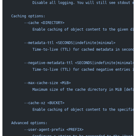
          Disable all logging. You will still see stdout m
Caching options:
      --cache <DIRECTORY>
          Enable caching of object content to the given di
      --metadata-ttl <SECONDS|indefinite|minimal>
          Time-to-live (TTL) for cached metadata in second
      --negative-metadata-ttl <SECONDS|indefinite|minimal>
          Time-to-live (TTL) for cached negative entries i
      --max-cache-size <MiB>
          Maximum size of the cache directory in MiB [defa
      --cache-xz <BUCKET>
          Enable caching of object content to the specifie
Advanced options:
      --user-agent-prefix <PREFIX>