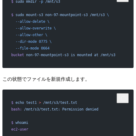
$
 sudo
 mkdir
 -p
 /mnt/s3
$
 sudo
 mount-s3
 non-97-mountpoint-s3
 /mnt/s3
 \
  --allow-delete
 \
  --allow-overwrite
 \
  --allow-other
 \
  --dir-mode
 0775
 \
  --file-mode
 0664
bucket
 non-97-mountpoint-s3
 is
 mounted
 at
 /mnt/s3
この状態でファイルを新規作成します。
$
 echo
 test1
 >
 /mnt/s3/test.txt
bash:
 /mnt/s3/test.txt:
 Permission
 denied
$
 whoami
ec2-user