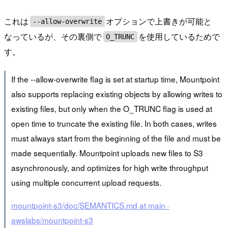
これは
オプションで上書きが可能と
--allow-overwrite
なっているが、その裏側で
を使用しているためで
O_TRUNC
す。
If the --allow-overwrite flag is set at startup time, Mountpoint
also supports replacing existing objects by allowing writes to
existing files, but only when the O_TRUNC flag is used at
open time to truncate the existing file. In both cases, writes
must always start from the beginning of the file and must be
made sequentially. Mountpoint uploads new files to S3
asynchronously, and optimizes for high write throughput
using multiple concurrent upload requests.
mountpoint-s3/doc/SEMANTICS.md at main ·
awslabs/mountpoint-s3