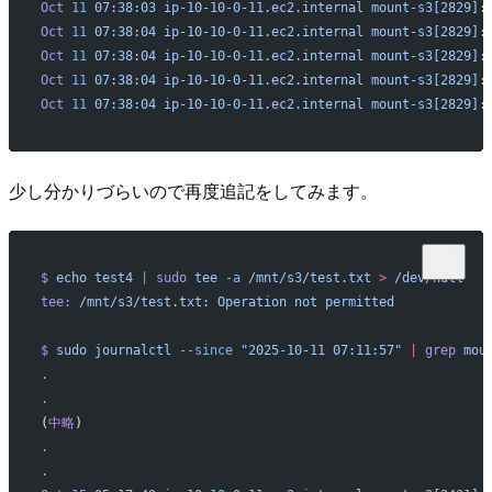
Oct
 11
 07:38:03
 ip-10-10-0-11.ec2.internal
 mount-s3[2829]:
Oct
 11
 07:38:04
 ip-10-10-0-11.ec2.internal
 mount-s3[2829]:
Oct
 11
 07:38:04
 ip-10-10-0-11.ec2.internal
 mount-s3[2829]:
Oct
 11
 07:38:04
 ip-10-10-0-11.ec2.internal
 mount-s3[2829]:
Oct
 11
 07:38:04
 ip-10-10-0-11.ec2.internal
 mount-s3[2829]:
少し分かりづらいので再度追記をしてみます。
$
 echo
 test4
 |
 sudo
 tee
 -a
 /mnt/s3/test.txt
 >
 /dev/null
tee:
 /mnt/s3/test.txt:
 Operation
 not
 permitted
$
 sudo
 journalctl
 --since
 "2025-10-11 07:11:57"
 |
 grep
 mou
.
.
(
中略
)
.
.