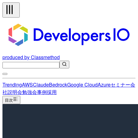
produced by Classmethod
Trending
AWS
Claude
Bedrock
Google Cloud
Azure
セミナー
会
社説明会
勉強会
事例
採用
目次