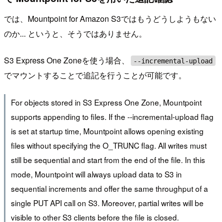
では、Mountpoint for Amazon S3ではもうどうしようもない
のか... というと、そうではありません。
S3 Express One Zoneを使う場合、
--incremental-upload
でマウントすることで追記を行うことが可能です。
For objects stored in S3 Express One Zone, Mountpoint
supports appending to files. If the --incremental-upload flag
is set at startup time, Mountpoint allows opening existing
files without specifying the O_TRUNC flag. All writes must
still be sequential and start from the end of the file. In this
mode, Mountpoint will always upload data to S3 in
sequential increments and offer the same throughput of a
single PUT API call on S3. Moreover, partial writes will be
visible to other S3 clients before the file is closed.