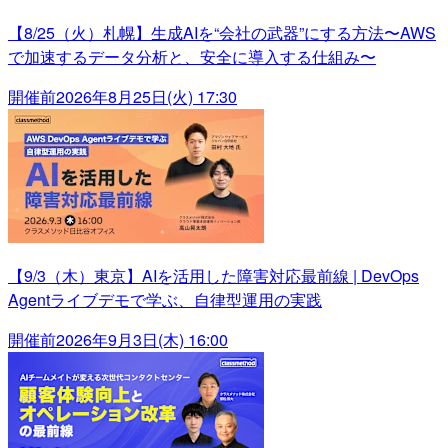
【8/25（火）札幌】生成AIを“会社の武器”にする方法〜AWS
で加速するデータ分析と、安全に導入する仕組み〜
開催前
2026年8月25日(火) 17:30
【9/3（木）東京】AIを活用した障害対応最前線 | DevOps
Agentライブデモで学ぶ、自律型運用の実践
開催前
2026年9月3日(木) 16:00