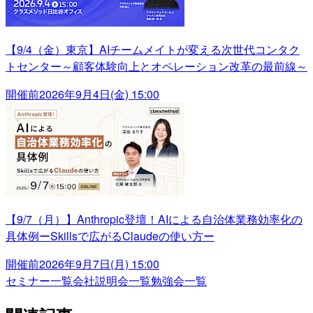
【9/4（金）東京】AIチームメイトが変える次世代コンタク
トセンター～顧客体験向上とオペレーション改革の最前線～
開催前
2026年9月4日(金) 15:00
【9/7（月）】Anthropic登壇！AIによる自治体業務効率化の
具体例ーSkillsで広がるClaudeの使い方ー
開催前
2026年9月7日(月) 15:00
セミナー一覧
会社説明会一覧
勉強会一覧