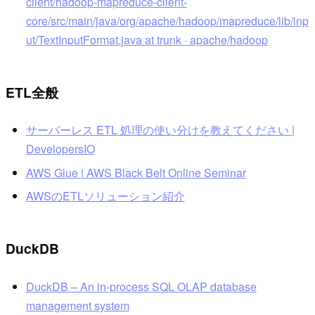
client/hadoop-mapreduce-client-
core/src/main/java/org/apache/hadoop/mapreduce/lib/inp
ut/TextInputFormat.java at trunk · apache/hadoop
ETL全般
サーバーレス ETL 処理の使い分けを教えてください |
DevelopersIO
AWS Glue | AWS Black Belt Online Seminar
AWSのETLソリューション紹介
DuckDB
DuckDB – An in-process SQL OLAP database
management system