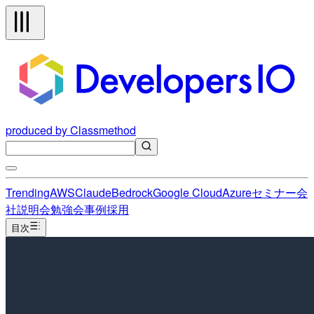
produced by Classmethod
Trending
AWS
Claude
Bedrock
Google Cloud
Azure
セミナー
会
社説明会
勉強会
事例
採用
目次