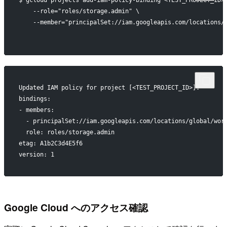
$ gcloud projects add-iam-policy-binding <TEST_PROJECT_ID>
    --role="roles/storage.admin" \
    --member="principalSet://iam.googleapis.com/locations/
Updated IAM policy for project [<TEST_PROJECT_ID>].
bindings:
- members:
  - principalSet://iam.googleapis.com/locations/global/wor
  role: roles/storage.admin
etag: A1b2C3d4E5f6
version: 1
Google Cloud へのアクセス確認