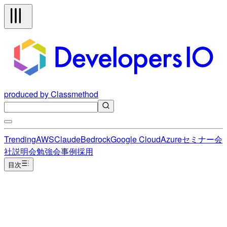
produced by Classmethod
Trending
AWS
Claude
Bedrock
Google Cloud
Azure
セミナー
会
社説明会
勉強会
事例
採用
目次