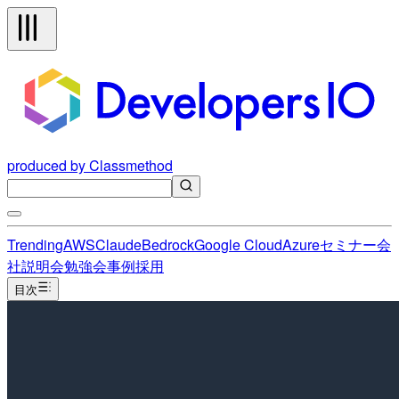
produced by Classmethod
Trending
AWS
Claude
Bedrock
Google Cloud
Azure
セミナー
会
社説明会
勉強会
事例
採用
目次