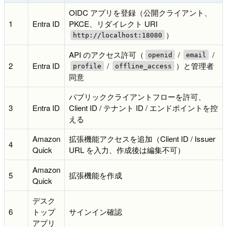
OIDC アプリを登録（公開クライアント、
1
Entra ID
PKCE、リダイレクト URI
）
http://localhost:18080
API のアクセス許可（
/
/
openid
email
2
Entra ID
/
）と管理者
profile
offline_access
同意
パブリッククライアントフローを許可、
3
Entra ID
Client ID / テナント ID / エンドポイントを控
える
Amazon
拡張機能アクセスを追加（Client ID / Issuer
4
Quick
URL を入力、作成後は編集不可）
Amazon
5
拡張機能を作成
Quick
デスク
6
トップ
サインイン確認
アプリ