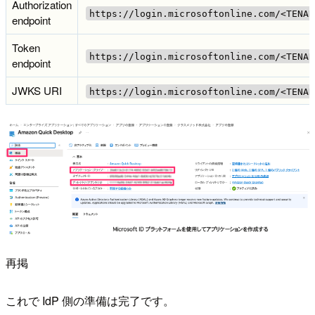
Authorization
https://login.microsoftonline.com/<TENAN
endpoint
Token
https://login.microsoftonline.com/<TENAN
endpoint
JWKS URI
https://login.microsoftonline.com/<TENAN
再掲
これで IdP 側の準備は完了です。