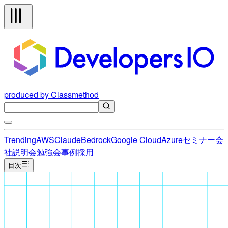
produced by Classmethod
Trending
AWS
Claude
Bedrock
Google Cloud
Azure
セミナー
会
社説明会
勉強会
事例
採用
目次