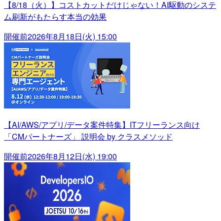
【8/18（火）】コストカットだけじゃない！AI駆動のシステ
ム刷新がもたらす本当の効果
開催前
2026年8月18日(火) 15:00
【AI/AWS/アプリ/データ案件特集】ITフリーランス向け
「CMパートナーズ」 説明会 by クラスメソッド
開催前
2026年8月12日(水) 19:00