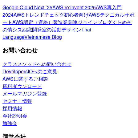
Google Cloud Next ’25
AWS re:Invent 2025
AWS再入門
2024
AWSトレンドチェック
初心者向け
AWSテクニカルサポ
ート
AWS認定（資格）
製造業関連
ジョインブログ
くらめそ
の情シス
組織開発室の活動
デザイン
Thai
Language
Vietnamese Blog
お問い合わせ
クラスメソッドへの問い合わせ
DevelopersIOへのご意見
AWSに関するご相談
資料ダウンロード
メールマガジン登録
セミナー情報
採用情報
会社説明会
勉強会
運営会社