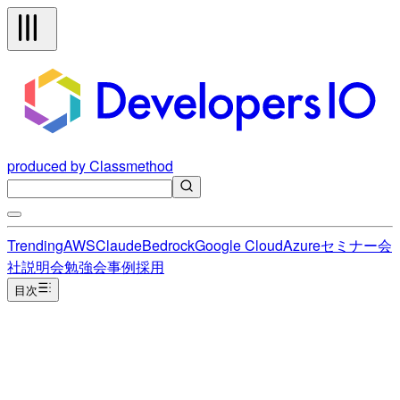
produced by Classmethod
Trending
AWS
Claude
Bedrock
Google Cloud
Azure
セミナー
会
社説明会
勉強会
事例
採用
目次