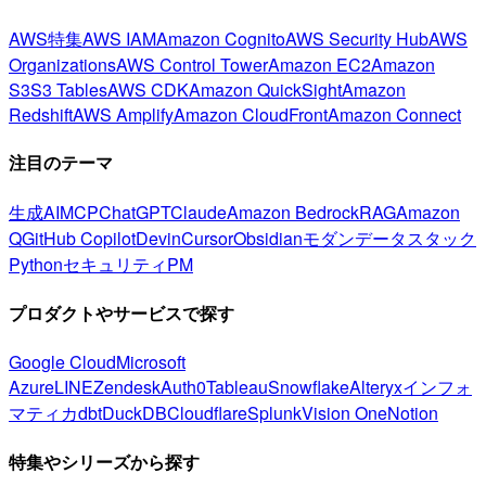
AWS特集
AWS IAM
Amazon Cognito
AWS Security Hub
AWS
Organizations
AWS Control Tower
Amazon EC2
Amazon
S3
S3 Tables
AWS CDK
Amazon QuickSight
Amazon
Redshift
AWS Amplify
Amazon CloudFront
Amazon Connect
注目のテーマ
生成AI
MCP
ChatGPT
Claude
Amazon Bedrock
RAG
Amazon
Q
GitHub Copilot
Devin
Cursor
Obsidian
モダンデータスタック
Python
セキュリティ
PM
プロダクトやサービスで探す
Google Cloud
Microsoft
Azure
LINE
Zendesk
Auth0
Tableau
Snowflake
Alteryx
インフォ
マティカ
dbt
DuckDB
Cloudflare
Splunk
Vision One
Notion
特集やシリーズから探す