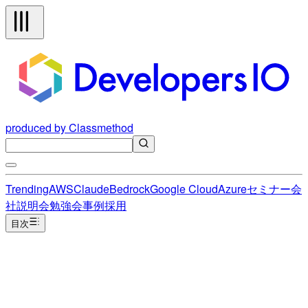
produced by Classmethod
Trending
AWS
Claude
Bedrock
Google Cloud
Azure
セミナー
会
社説明会
勉強会
事例
採用
目次