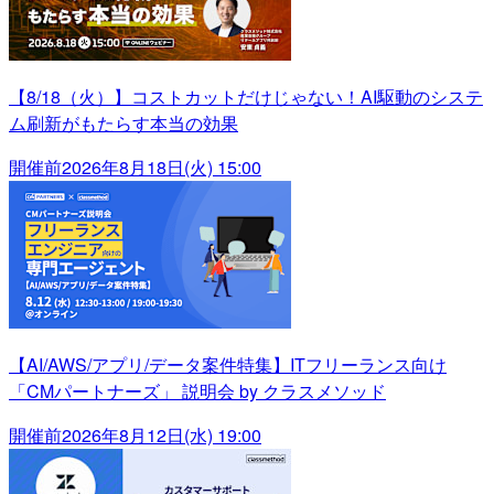
【8/18（火）】コストカットだけじゃない！AI駆動のシステ
ム刷新がもたらす本当の効果
開催前
2026年8月18日(火) 15:00
【AI/AWS/アプリ/データ案件特集】ITフリーランス向け
「CMパートナーズ」 説明会 by クラスメソッド
開催前
2026年8月12日(水) 19:00