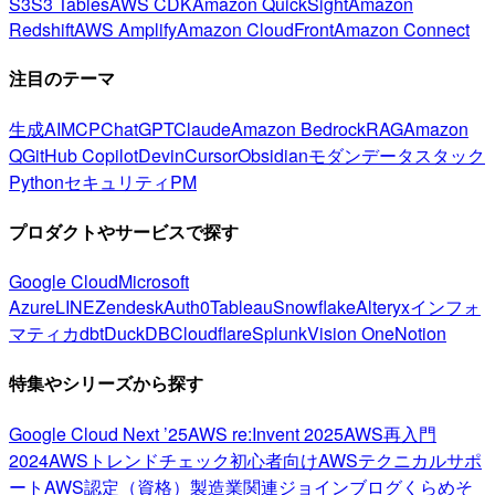
S3
S3 Tables
AWS CDK
Amazon QuickSight
Amazon
Redshift
AWS Amplify
Amazon CloudFront
Amazon Connect
注目のテーマ
生成AI
MCP
ChatGPT
Claude
Amazon Bedrock
RAG
Amazon
Q
GitHub Copilot
Devin
Cursor
Obsidian
モダンデータスタック
Python
セキュリティ
PM
プロダクトやサービスで探す
Google Cloud
Microsoft
Azure
LINE
Zendesk
Auth0
Tableau
Snowflake
Alteryx
インフォ
マティカ
dbt
DuckDB
Cloudflare
Splunk
Vision One
Notion
特集やシリーズから探す
Google Cloud Next ’25
AWS re:Invent 2025
AWS再入門
2024
AWSトレンドチェック
初心者向け
AWSテクニカルサポ
ート
AWS認定（資格）
製造業関連
ジョインブログ
くらめそ