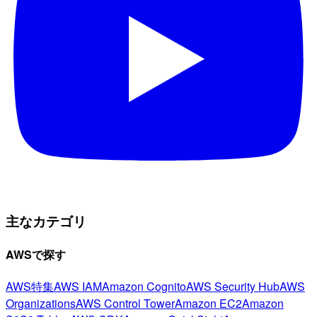
主なカテゴリ
AWSで探す
AWS特集
AWS IAM
Amazon Cognito
AWS Security Hub
AWS
Organizations
AWS Control Tower
Amazon EC2
Amazon