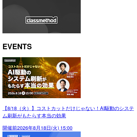
EVENTS
【8/18（火）】コストカットだけじゃない！AI駆動のシステ
ム刷新がもたらす本当の効果
開催前
2026年8月18日(火) 15:00