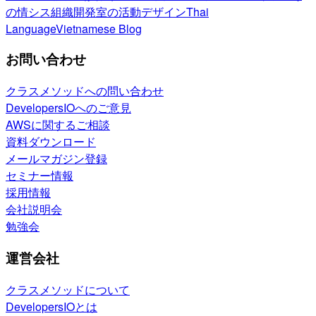
の情シス
組織開発室の活動
デザイン
Thai
Language
Vietnamese Blog
お問い合わせ
クラスメソッドへの問い合わせ
DevelopersIOへのご意見
AWSに関するご相談
資料ダウンロード
メールマガジン登録
セミナー情報
採用情報
会社説明会
勉強会
運営会社
クラスメソッドについて
DevelopersIOとは