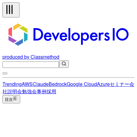
produced by Classmethod
Trending
AWS
Claude
Bedrock
Google Cloud
Azure
セミナー
会
社説明会
勉強会
事例
採用
目次