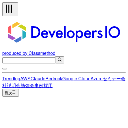
produced by Classmethod
Trending
AWS
Claude
Bedrock
Google Cloud
Azure
セミナー
会
社説明会
勉強会
事例
採用
目次