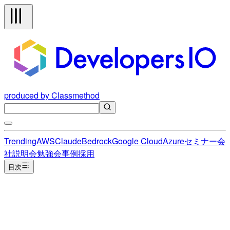
produced by Classmethod
Trending
AWS
Claude
Bedrock
Google Cloud
Azure
セミナー
会
社説明会
勉強会
事例
採用
目次