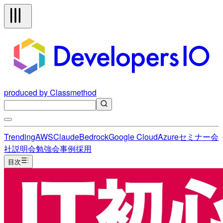
produced by Classmethod
Trending
AWS
Claude
Bedrock
Google Cloud
Azure
セミナー
会
社説明会
勉強会
事例
採用
目次