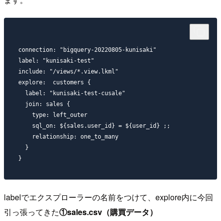
connection: "bigquery-20220805-kunisaki"

label: "kunisaki-test"

include: "/views/*.view.lkml" 

explore:  customers {

  label: "kunisaki-test-cusale"

  join: sales {

    type: left_outer

    sql_on: ${sales.user_id} = ${user_id} ;;

    relationship: one_to_many

  }

labelでエクスプローラーの名前をつけて、explore内に今回
引っ張ってきた
①sales.csv（購買データ）