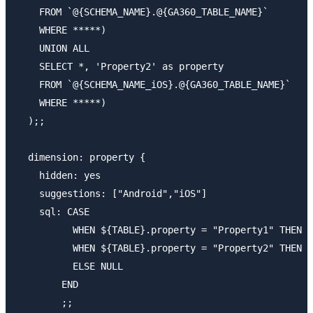
    FROM `@{SCHEMA_NAME}.@{GA360_TABLE_NAME}`

    WHERE *****)

    UNION ALL

    SELECT *, 'Property2' as property

    FROM `@{SCHEMA_NAME_iOS}.@{GA360_TABLE_NAME}`

    WHERE *****)

  );;

  dimension: property {

    hidden: yes

    suggestions: ["Android","iOS"]

    sql: CASE

          WHEN ${TABLE}.property = "Property1" THEN "
          WHEN ${TABLE}.property = "Property2" THEN "
          ELSE NULL

        END

        ;;
