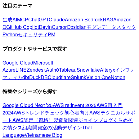
注目のテーマ
生成AI
MCP
ChatGPT
Claude
Amazon Bedrock
RAG
Amazon
Q
GitHub Copilot
Devin
Cursor
Obsidian
モダンデータスタック
Python
セキュリティ
PM
プロダクトやサービスで探す
Google Cloud
Microsoft
Azure
LINE
Zendesk
Auth0
Tableau
Snowflake
Alteryx
インフォ
マティカ
dbt
DuckDB
Cloudflare
Splunk
Vision One
Notion
特集やシリーズから探す
Google Cloud Next ’25
AWS re:Invent 2025
AWS再入門
2024
AWSトレンドチェック
初心者向け
AWSテクニカルサポ
ート
AWS認定（資格）
製造業関連
ジョインブログ
くらめそ
の情シス
組織開発室の活動
デザイン
Thai
Language
Vietnamese Blog