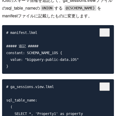
iOSのスキーマ情報を追記して、ga_sessions.viewファイル
のsql_table_nameの
する
を
UNION
@{SCHEMA_NAME}
manifestファイルに記載したものに変更します。
# manifest.lkml

##### 追記 #####

constant: SCHEMA_NAME_iOS {

  value: "bigquery-public-data.iOS"

# ga_sessions.view.lkml

sql_table_name:

  (

    SELECT *, 'Property1' as property
