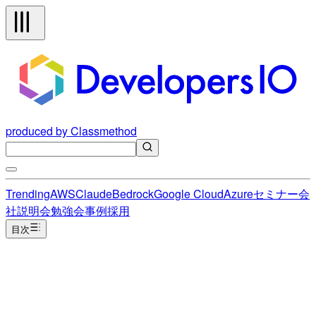
produced by Classmethod
Trending
AWS
Claude
Bedrock
Google Cloud
Azure
セミナー
会
社説明会
勉強会
事例
採用
目次