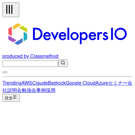
produced by Classmethod
Trending
AWS
Claude
Bedrock
Google Cloud
Azure
セミナー
会
社説明会
勉強会
事例
採用
目次