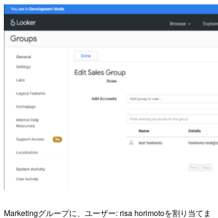
Marketingグループに、ユーザー: risa horimotoを割り当てま