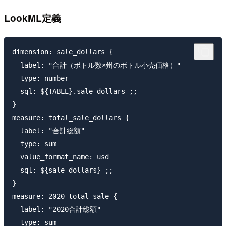
LookML定義
dimension: sale_dollars {

  label: "合計（ボトル数×州のボトル小売価格）"

  type: number

  sql: ${TABLE}.sale_dollars ;;

}

measure: total_sale_dollars {

  label: "合計総額"

  type: sum

  value_format_name: usd

  sql: ${sale_dollars} ;;

}

measure: 2020_total_sale {

  label: "2020合計総額"

  type: sum
