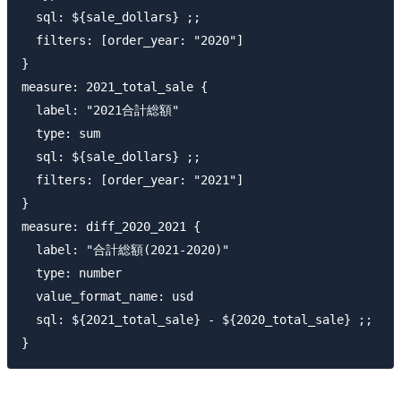
  sql: ${sale_dollars} ;;

  filters: [order_year: "2020"]

}

measure: 2021_total_sale {

  label: "2021合計総額"

  type: sum

  sql: ${sale_dollars} ;;

  filters: [order_year: "2021"]

}

measure: diff_2020_2021 {

  label: "合計総額(2021-2020)"

  type: number

  value_format_name: usd

  sql: ${2021_total_sale} - ${2020_total_sale} ;;
