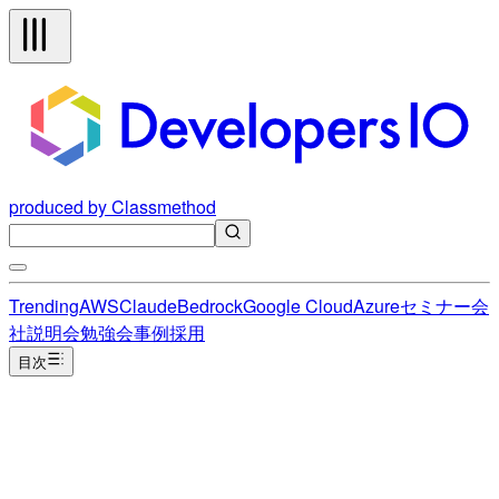
produced by Classmethod
Trending
AWS
Claude
Bedrock
Google Cloud
Azure
セミナー
会
社説明会
勉強会
事例
採用
目次