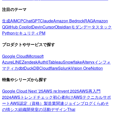
注目のテーマ
生成AI
MCP
ChatGPT
Claude
Amazon Bedrock
RAG
Amazon
Q
GitHub Copilot
Devin
Cursor
Obsidian
モダンデータスタック
Python
セキュリティ
PM
プロダクトやサービスで探す
Google Cloud
Microsoft
Azure
LINE
Zendesk
Auth0
Tableau
Snowflake
Alteryx
インフォ
マティカ
dbt
DuckDB
Cloudflare
Splunk
Vision One
Notion
特集やシリーズから探す
Google Cloud Next ’25
AWS re:Invent 2025
AWS再入門
2024
AWSトレンドチェック
初心者向け
AWSテクニカルサポ
ート
AWS認定（資格）
製造業関連
ジョインブログ
くらめそ
の情シス
組織開発室の活動
デザイン
Thai