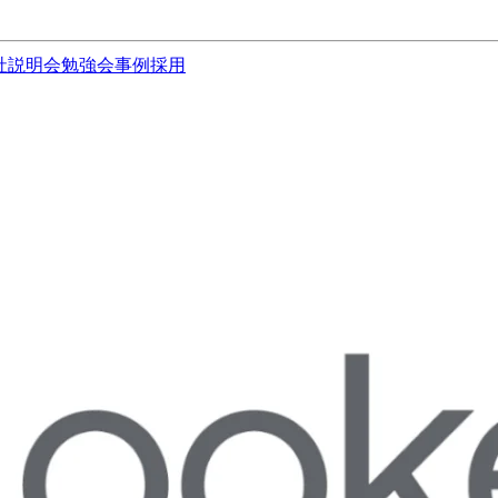
社説明会
勉強会
事例
採用