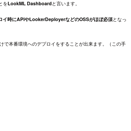
とを
LookML Dashboard
と言います。
時にAPIやLookerDeployerなどのOSSがほぼ必須
となっ
りだけで本番環境へのデプロイをすることが出来ます。（この手