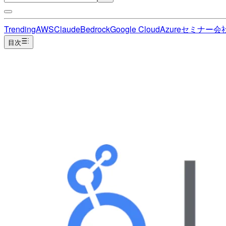
Trending
AWS
Claude
Bedrock
Google Cloud
Azure
セミナー
会
目次