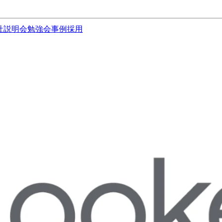
社説明会
勉強会
事例
採用