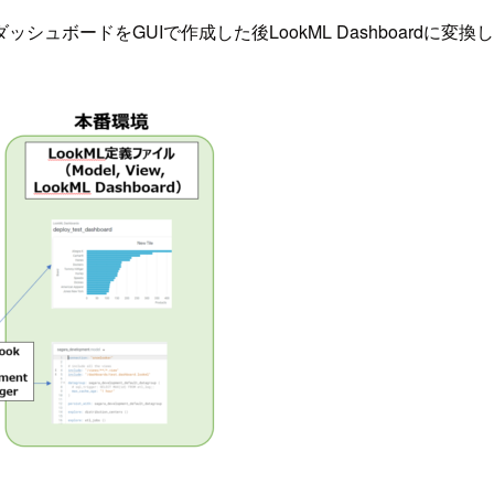
をGUIで作成した後LookML Dashboardに変換してコード