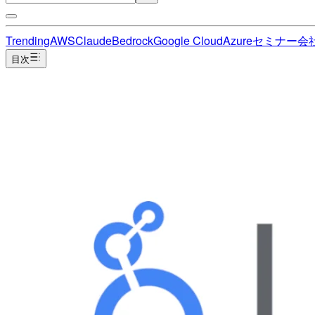
Trending
AWS
Claude
Bedrock
Google Cloud
Azure
セミナー
会
目次