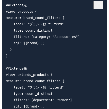
##Extends元

view: products {

measure: brand_count_filterd {

    label: "ブランド数_filterd"

    type: count_distinct

    filters: [category: "Accessories"]

    sql: ${brand} ;;

  }

}

##Extends先

view: extends_products {

measure: brand_count_filterd {

    label: "ブランド数_filterd"

    type: count_distinct

    filters: [department: "Women"]

    sql: ${brand} ;;
