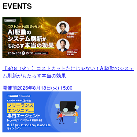
EVENTS
【8/18（火）】コストカットだけじゃない！AI駆動のシステ
ム刷新がもたらす本当の効果
開催前
2026年8月18日(火) 15:00