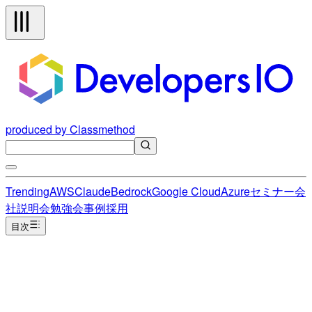
produced by Classmethod
Trending
AWS
Claude
Bedrock
Google Cloud
Azure
セミナー
会
社説明会
勉強会
事例
採用
目次