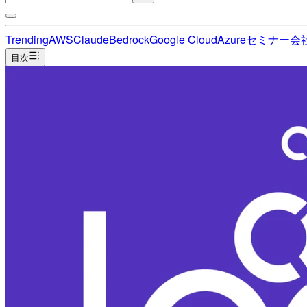
Trending
AWS
Claude
Bedrock
Google Cloud
Azure
セミナー
会
目次