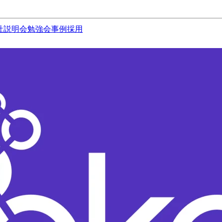
社説明会
勉強会
事例
採用