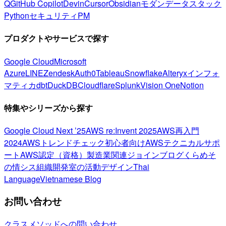
Q
GitHub Copilot
Devin
Cursor
Obsidian
モダンデータスタック
Python
セキュリティ
PM
プロダクトやサービスで探す
Google Cloud
Microsoft
Azure
LINE
Zendesk
Auth0
Tableau
Snowflake
Alteryx
インフォ
マティカ
dbt
DuckDB
Cloudflare
Splunk
Vision One
Notion
特集やシリーズから探す
Google Cloud Next ’25
AWS re:Invent 2025
AWS再入門
2024
AWSトレンドチェック
初心者向け
AWSテクニカルサポ
ート
AWS認定（資格）
製造業関連
ジョインブログ
くらめそ
の情シス
組織開発室の活動
デザイン
Thai
Language
Vietnamese Blog
お問い合わせ
クラスメソッドへの問い合わせ