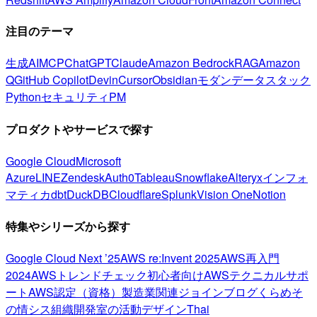
注目のテーマ
生成AI
MCP
ChatGPT
Claude
Amazon Bedrock
RAG
Amazon
Q
GitHub Copilot
Devin
Cursor
Obsidian
モダンデータスタック
Python
セキュリティ
PM
プロダクトやサービスで探す
Google Cloud
Microsoft
Azure
LINE
Zendesk
Auth0
Tableau
Snowflake
Alteryx
インフォ
マティカ
dbt
DuckDB
Cloudflare
Splunk
Vision One
Notion
特集やシリーズから探す
Google Cloud Next ’25
AWS re:Invent 2025
AWS再入門
2024
AWSトレンドチェック
初心者向け
AWSテクニカルサポ
ート
AWS認定（資格）
製造業関連
ジョインブログ
くらめそ
の情シス
組織開発室の活動
デザイン
Thai