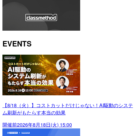
EVENTS
【8/18（火）】コストカットだけじゃない！AI駆動のシステ
ム刷新がもたらす本当の効果
開催前
2026年8月18日(火) 15:00