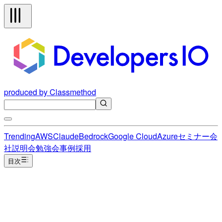
produced by Classmethod
Trending
AWS
Claude
Bedrock
Google Cloud
Azure
セミナー
会
社説明会
勉強会
事例
採用
目次