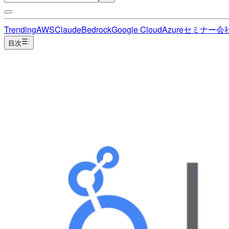
Trending
AWS
Claude
Bedrock
Google Cloud
Azure
セミナー
会
目次