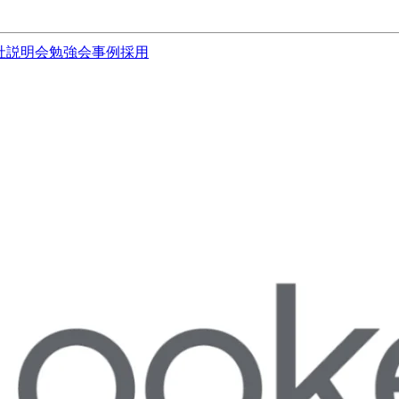
社説明会
勉強会
事例
採用