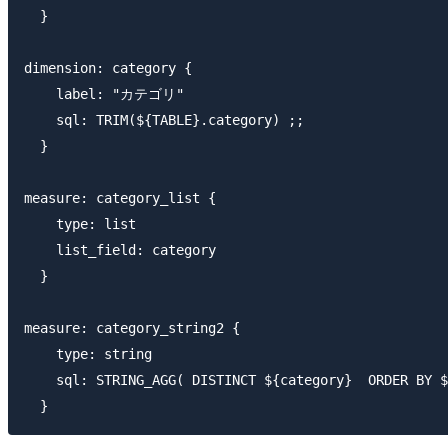
  }

dimension: category {

    label: "カテゴリ"

    sql: TRIM(${TABLE}.category) ;;

  }

measure: category_list {

    type: list

    list_field: category

  }

measure: category_string2 {

    type: string

    sql: STRING_AGG( DISTINCT ${category}  ORDER BY $