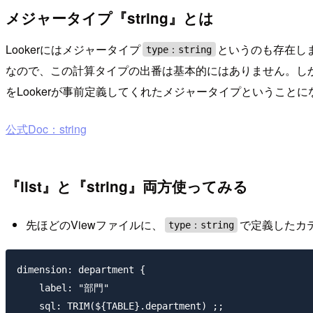
メジャータイプ『string』とは
Lookerにはメジャータイプ
というのも存在し
type：string
なので、この計算タイプの出番は基本的にはありません。し
をLookerが事前定義してくれたメジャータイプということに
公式Doc：string
『list』と『string』両方使ってみる
先ほどのViewファイルに、
で定義したカ
type：string
dimension: department {

    label: "部門"

    sql: TRIM(${TABLE}.department) ;;
