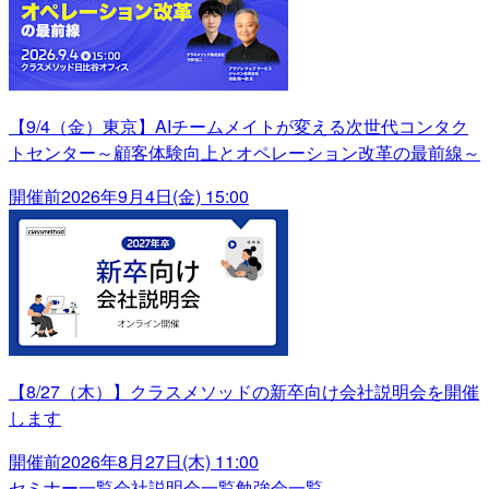
【9/4（金）東京】AIチームメイトが変える次世代コンタク
トセンター～顧客体験向上とオペレーション改革の最前線～
開催前
2026年9月4日(金) 15:00
【8/27（木）】クラスメソッドの新卒向け会社説明会を開催
します
開催前
2026年8月27日(木) 11:00
セミナー一覧
会社説明会一覧
勉強会一覧