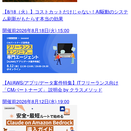
【8/18（火）】コストカットだけじゃない！AI駆動のシステ
ム刷新がもたらす本当の効果
開催前
2026年8月18日(火) 15:00
【AI/AWS/アプリ/データ案件特集】ITフリーランス向け
「CMパートナーズ」 説明会 by クラスメソッド
開催前
2026年8月12日(水) 19:00