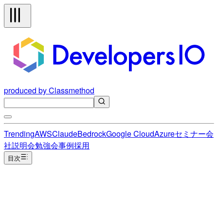
produced by Classmethod
Trending
AWS
Claude
Bedrock
Google Cloud
Azure
セミナー
会
社説明会
勉強会
事例
採用
目次