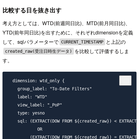
比較する日を抜き出す
考え方としては、WTD(前週同日比)、MTD(前月同日比)、
YTD(前年同日比)を出すために、それぞれdimensionを定義
して、sqlパラメーターで
と上記の
CURRENT_TIMESTAMP
を比較して評価するしま
created_raw(受注日時生データ)
す。
  dimension: wtd_only {

    group_label: "To-Date Filters"

    label: "WTD"

    view_label: "_PoP"

    type: yesno

    sql: (EXTRACT(DOW FROM ${created_raw}) < EXTRACT(
            OR

         (EXTRACT(DOW FROM ${created_raw}) = EXTRACT(