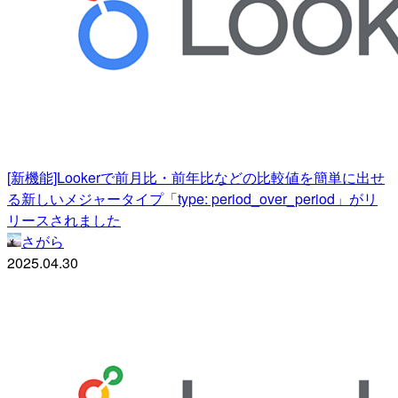
[新機能]Lookerで前月比・前年比などの比較値を簡単に出せ
る新しいメジャータイプ「type: period_over_period」がリ
リースされました
さがら
2025.04.30