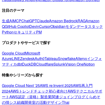
注目のテーマ
生成AI
MCP
ChatGPT
Claude
Amazon Bedrock
RAG
Amazon
Q
GitHub Copilot
Devin
Cursor
Obsidian
モダンデータスタック
Python
セキュリティ
PM
プロダクトやサービスで探す
Google Cloud
Microsoft
Azure
LINE
Zendesk
Auth0
Tableau
Snowflake
Alteryx
インフォ
マティカ
dbt
DuckDB
Cloudflare
Splunk
Vision One
Notion
特集やシリーズから探す
Google Cloud Next ’25
AWS re:Invent 2025
AWS再入門
2024
AWSトレンドチェック
初心者向け
AWSテクニカルサポ
ート
AWS認定（資格）
製造業関連
ジョインブログ
くらめそ
の情シス
組織開発室の活動
デザイン
Thai