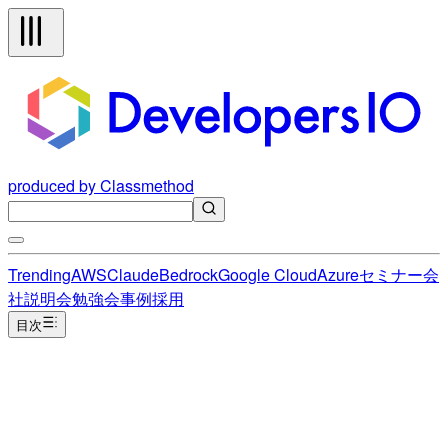
produced by Classmethod
Trending
AWS
Claude
Bedrock
Google Cloud
Azure
セミナー
会
社説明会
勉強会
事例
採用
目次