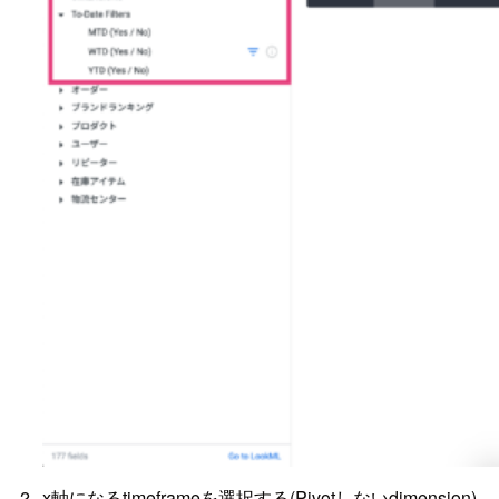
x軸になるtimeframeを選択する(Pivotしないdimension)