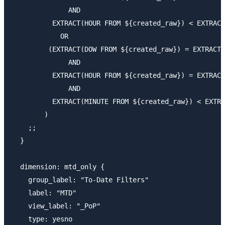
              AND

          EXTRACT(HOUR FROM ${created_raw}) < EXTRACT
            OR

         (EXTRACT(DOW FROM ${created_raw}) = EXTRACT(
              AND

          EXTRACT(HOUR FROM ${created_raw}) = EXTRACT
              AND

          EXTRACT(MINUTE FROM ${created_raw}) < EXTRA
        )

    ;;

  }

  dimension: mtd_only {

    group_label: "To-Date Filters"

    label: "MTD"

    view_label: "_PoP"

    type: yesno
