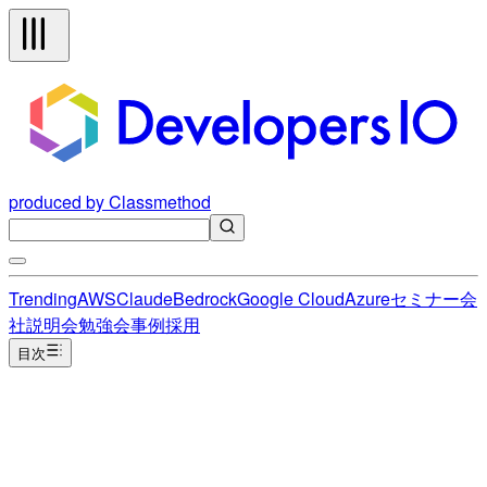
produced by Classmethod
Trending
AWS
Claude
Bedrock
Google Cloud
Azure
セミナー
会
社説明会
勉強会
事例
採用
目次