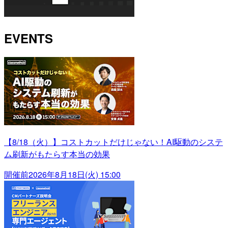
EVENTS
【8/18（火）】コストカットだけじゃない！AI駆動のシステ
ム刷新がもたらす本当の効果
開催前
2026年8月18日(火) 15:00