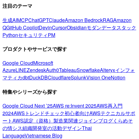
注目のテーマ
生成AI
MCP
ChatGPT
Claude
Amazon Bedrock
RAG
Amazon
Q
GitHub Copilot
Devin
Cursor
Obsidian
モダンデータスタック
Python
セキュリティ
PM
プロダクトやサービスで探す
Google Cloud
Microsoft
Azure
LINE
Zendesk
Auth0
Tableau
Snowflake
Alteryx
インフォ
マティカ
dbt
DuckDB
Cloudflare
Splunk
Vision One
Notion
特集やシリーズから探す
Google Cloud Next ’25
AWS re:Invent 2025
AWS再入門
2024
AWSトレンドチェック
初心者向け
AWSテクニカルサポ
ート
AWS認定（資格）
製造業関連
ジョインブログ
くらめそ
の情シス
組織開発室の活動
デザイン
Thai
Language
Vietnamese Blog