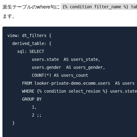
派生テーブルのwhere句に
{% condition filter_name %} ta
ます。
view: dt_filters {

  derived_table: {

    sql: SELECT

          users.state  AS users_state,

          users.gender  AS users_gender,

          COUNT(*) AS users_count

      FROM looker-private-demo.ecomm.users  AS users

      WHERE {% condition select_resion %} users.state
      GROUP BY

          1,

          2 ;;

  }
