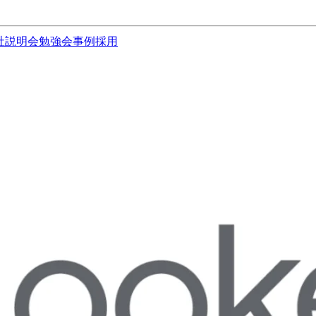
社説明会
勉強会
事例
採用