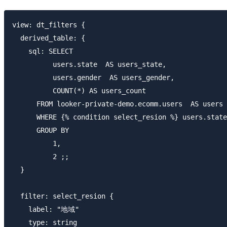
view: dt_filters {

  derived_table: {

    sql: SELECT

          users.state  AS users_state,

          users.gender  AS users_gender,

          COUNT(*) AS users_count

      FROM looker-private-demo.ecomm.users  AS users

      WHERE {% condition select_resion %} users.state
      GROUP BY

          1,

          2 ;;

  }

  filter: select_resion {

    label: "地域"

    type: string
