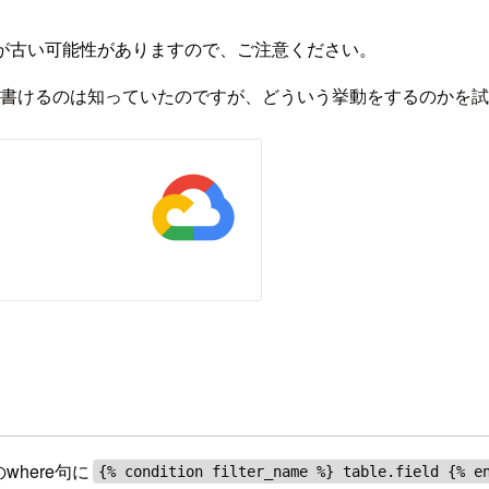
が古い可能性がありますので、ご注意ください。
が書けるのは知っていたのですが、どういう挙動をするのかを
where句に
{% condition filter_name %} table.field {% e