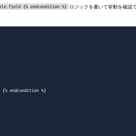
ロジックを書いて挙動を確認でき
ble.field {% endcondition %}
 {% endcondition %}
