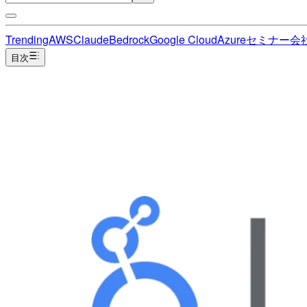
Trending
AWS
Claude
Bedrock
Google Cloud
Azure
セミナー
会
目次