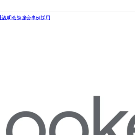
社説明会
勉強会
事例
採用