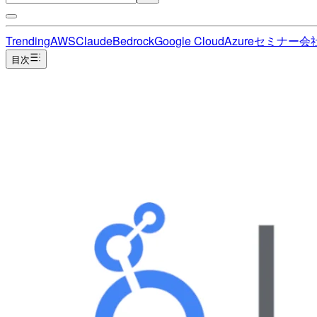
Trending
AWS
Claude
Bedrock
Google Cloud
Azure
セミナー
会
目次