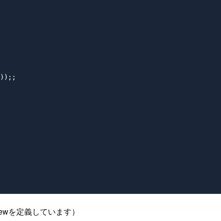
));;

iewを定義しています）