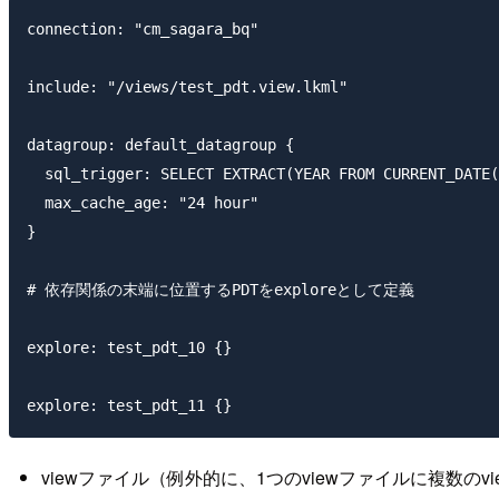
connection: "cm_sagara_bq"

include: "/views/test_pdt.view.lkml"

datagroup: default_datagroup {

  sql_trigger: SELECT EXTRACT(YEAR FROM CURRENT_DATE(
  max_cache_age: "24 hour"

}

# 依存関係の末端に位置するPDTをexploreとして定義

explore: test_pdt_10 {}

viewファイル（例外的に、1つのviewファイルに複数のv