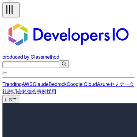
produced by Classmethod
Trending
AWS
Claude
Bedrock
Google Cloud
Azure
セミナー
会
社説明会
勉強会
事例
採用
目次