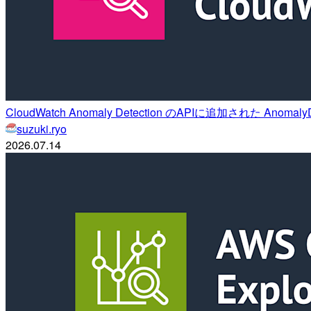
CloudWatch Anomaly Detection のAPIに追加された Anoma
suzuki.ryo
2026.07.14