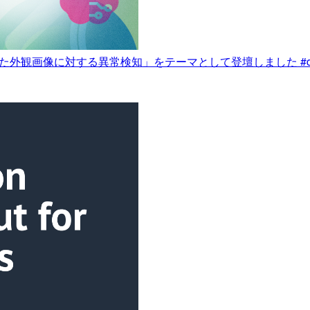
処理AIを用いた外観画像に対する異常検知」をテーマとして登壇しました #d