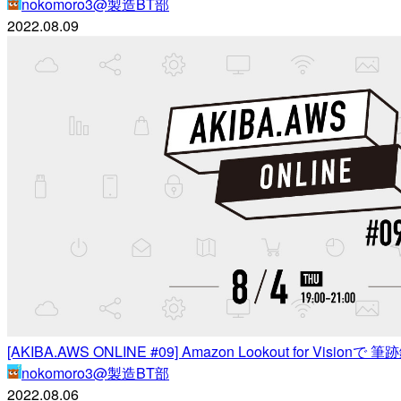
nokomoro3@製造BT部
2022.08.09
[AKIBA.AWS ONLINE #09] Amazon Lookout for Visio
nokomoro3@製造BT部
2022.08.06