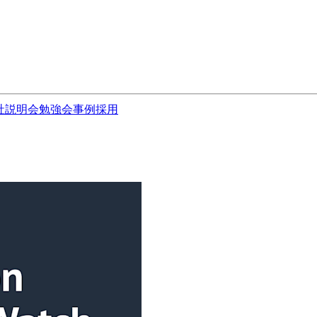
社説明会
勉強会
事例
採用