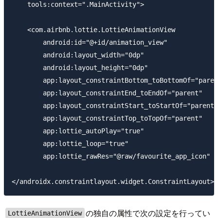
    tools:context=".MainActivity">

    <com.airbnb.lottie.LottieAnimationView

        android:id="@+id/animation_view"

        android:layout_width="0dp"

        android:layout_height="0dp"

        app:layout_constraintBottom_toBottomOf="paren
        app:layout_constraintEnd_toEndOf="parent"

        app:layout_constraintStart_toStartOf="parent"

        app:layout_constraintTop_toTopOf="parent"

        app:lottie_autoPlay="true"

        app:lottie_loop="true"

        app:lottie_rawRes="@raw/favourite_app_icon" /
の独自の属性で次の設定を行ってい
LottieAnimationView