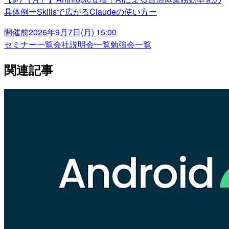
具体例ーSkillsで広がるClaudeの使い方ー
開催前
2026年9月7日(月) 15:00
セミナー一覧
会社説明会一覧
勉強会一覧
関連記事