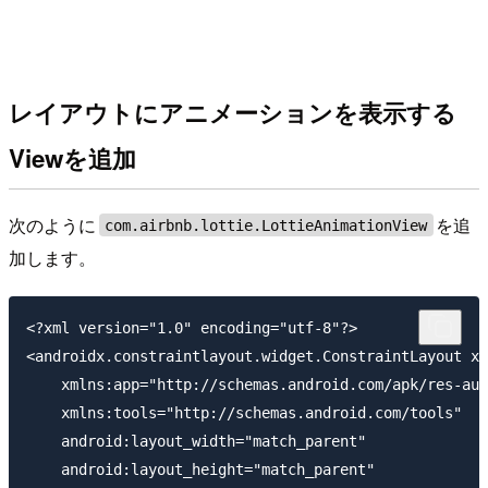
レイアウトにアニメーションを表示する
Viewを追加
次のように
を追
com.airbnb.lottie.LottieAnimationView
加します。
<?xml version="1.0" encoding="utf-8"?>

<androidx.constraintlayout.widget.ConstraintLayout xm
    xmlns:app="http://schemas.android.com/apk/res-aut
    xmlns:tools="http://schemas.android.com/tools"

    android:layout_width="match_parent"

    android:layout_height="match_parent"
