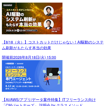
【8/18（火）】コストカットだけじゃない！AI駆動のシステ
ム刷新がもたらす本当の効果
開催前
2026年8月18日(火) 15:00
【AI/AWS/アプリ/データ案件特集】ITフリーランス向け
「CMパートナーズ」 説明会 by クラスメソッド