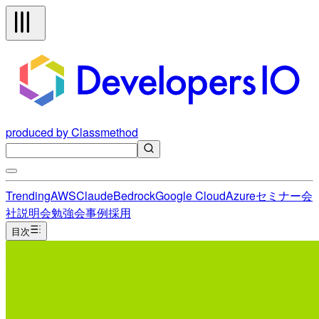
produced by Classmethod
Trending
AWS
Claude
Bedrock
Google Cloud
Azure
セミナー
会
社説明会
勉強会
事例
採用
目次