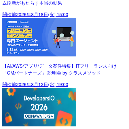
ム刷新がもたらす本当の効果
開催前
2026年8月18日(火) 15:00
【AI/AWS/アプリ/データ案件特集】ITフリーランス向け
「CMパートナーズ」 説明会 by クラスメソッド
開催前
2026年8月12日(水) 19:00