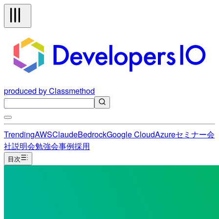
produced by Classmethod
Trending
AWS
Claude
Bedrock
Google Cloud
Azure
セミナー
会
社説明会
勉強会
事例
採用
目次