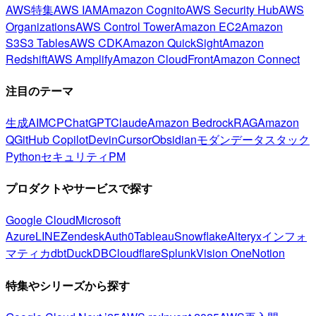
AWS特集
AWS IAM
Amazon Cognito
AWS Security Hub
AWS
Organizations
AWS Control Tower
Amazon EC2
Amazon
S3
S3 Tables
AWS CDK
Amazon QuickSight
Amazon
Redshift
AWS Amplify
Amazon CloudFront
Amazon Connect
注目のテーマ
生成AI
MCP
ChatGPT
Claude
Amazon Bedrock
RAG
Amazon
Q
GitHub Copilot
Devin
Cursor
Obsidian
モダンデータスタック
Python
セキュリティ
PM
プロダクトやサービスで探す
Google Cloud
Microsoft
Azure
LINE
Zendesk
Auth0
Tableau
Snowflake
Alteryx
インフォ
マティカ
dbt
DuckDB
Cloudflare
Splunk
Vision One
Notion
特集やシリーズから探す