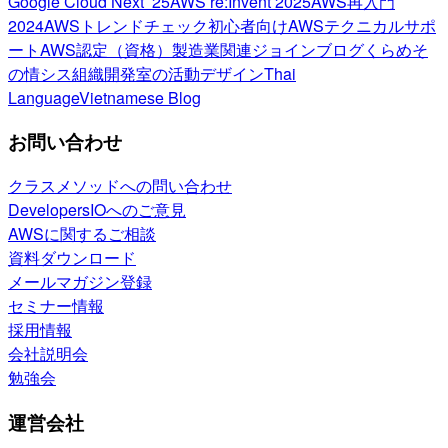
Google Cloud Next ’25
AWS re:Invent 2025
AWS再入門
2024
AWSトレンドチェック
初心者向け
AWSテクニカルサポ
ート
AWS認定（資格）
製造業関連
ジョインブログ
くらめそ
の情シス
組織開発室の活動
デザイン
Thai
Language
Vietnamese Blog
お問い合わせ
クラスメソッドへの問い合わせ
DevelopersIOへのご意見
AWSに関するご相談
資料ダウンロード
メールマガジン登録
セミナー情報
採用情報
会社説明会
勉強会
運営会社