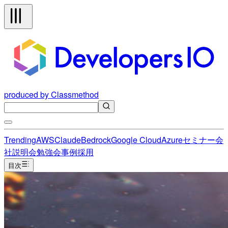
produced by Classmethod
Trending
AWS
Claude
Bedrock
Google Cloud
Azure
セミナー
会
社説明会
勉強会
事例
採用
目次