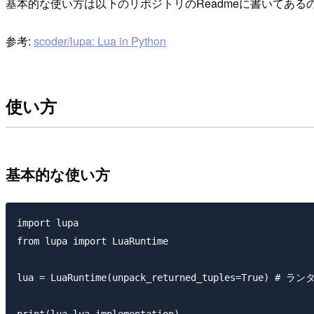
基本的な使い方は以下のリポジトリのReadmeに書いてある
参考:
scoder/lupa: Lua in Python
使い方
基本的な使い方
import lupa

from lupa import LuaRuntime

lua = LuaRuntime(unpack_returned_tuples=True) # 
print(lua.lua_implementation)
