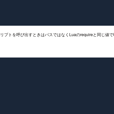
トを呼び出すときはパスではなくLuaのrequireと同じ値