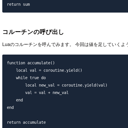
コルーチンの呼び出し
Luaのコルーチンを呼んでみます。 今回は値を足していくよ
function accumulate()

    local val = coroutine.yield()

    while true do

        local new_val = coroutine.yield(val)

        val = val + new_val

    end

end
