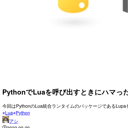
PythonでLuaを呼び出すときにハマっ
今回はPythonのLua統合ランタイムのパッケージであるL
Lua
Python
アシ
2023.09.29