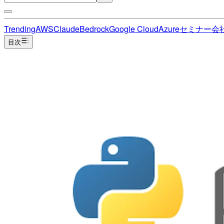
Trending
AWS
Claude
Bedrock
Google Cloud
Azure
セミナー
会
目次