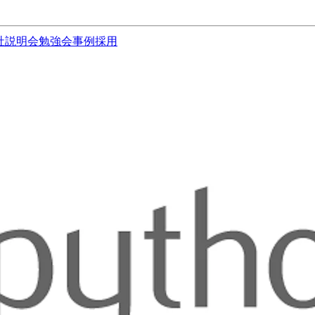
社説明会
勉強会
事例
採用