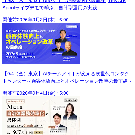
【9/3（木）東京】AIを活用した障害対応最前線 | DevOps
Agentライブデモで学ぶ、自律型運用の実践
開催前
2026年9月3日(木) 16:00
【9/4（金）東京】AIチームメイトが変える次世代コンタク
トセンター～顧客体験向上とオペレーション改革の最前線～
開催前
2026年9月4日(金) 15:00