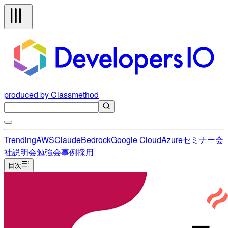
produced by Classmethod
Trending
AWS
Claude
Bedrock
Google Cloud
Azure
セミナー
会
社説明会
勉強会
事例
採用
目次