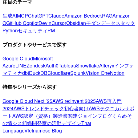
注目のテーマ
生成AI
MCP
ChatGPT
Claude
Amazon Bedrock
RAG
Amazon
Q
GitHub Copilot
Devin
Cursor
Obsidian
モダンデータスタック
Python
セキュリティ
PM
プロダクトやサービスで探す
Google Cloud
Microsoft
Azure
LINE
Zendesk
Auth0
Tableau
Snowflake
Alteryx
インフォ
マティカ
dbt
DuckDB
Cloudflare
Splunk
Vision One
Notion
特集やシリーズから探す
Google Cloud Next ’25
AWS re:Invent 2025
AWS再入門
2024
AWSトレンドチェック
初心者向け
AWSテクニカルサポ
ート
AWS認定（資格）
製造業関連
ジョインブログ
くらめそ
の情シス
組織開発室の活動
デザイン
Thai
Language
Vietnamese Blog