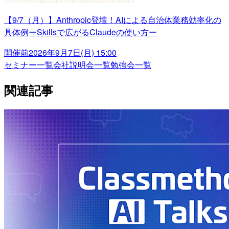
【9/7（月）】Anthropic登壇！AIによる自治体業務効率化の
具体例ーSkillsで広がるClaudeの使い方ー
開催前
2026年9月7日(月) 15:00
セミナー一覧
会社説明会一覧
勉強会一覧
関連記事