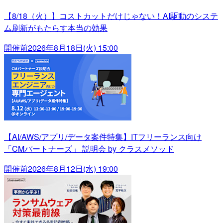
【8/18（火）】コストカットだけじゃない！AI駆動のシステ
ム刷新がもたらす本当の効果
開催前
2026年8月18日(火) 15:00
【AI/AWS/アプリ/データ案件特集】ITフリーランス向け
「CMパートナーズ」 説明会 by クラスメソッド
開催前
2026年8月12日(水) 19:00