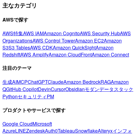
主なカテゴリ
AWSで探す
AWS特集
AWS IAM
Amazon Cognito
AWS Security Hub
AWS
Organizations
AWS Control Tower
Amazon EC2
Amazon
S3
S3 Tables
AWS CDK
Amazon QuickSight
Amazon
Redshift
AWS Amplify
Amazon CloudFront
Amazon Connect
注目のテーマ
生成AI
MCP
ChatGPT
Claude
Amazon Bedrock
RAG
Amazon
Q
GitHub Copilot
Devin
Cursor
Obsidian
モダンデータスタック
Python
セキュリティ
PM
プロダクトやサービスで探す
Google Cloud
Microsoft
Azure
LINE
Zendesk
Auth0
Tableau
Snowflake
Alteryx
インフォ