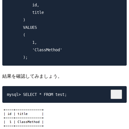
           id,

           title

       ) 

       VALUES

       (

           1, 

           'ClassMethod'

結果を確認してみましょう。