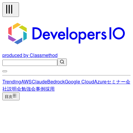
produced by Classmethod
Trending
AWS
Claude
Bedrock
Google Cloud
Azure
セミナー
会
社説明会
勉強会
事例
採用
目次