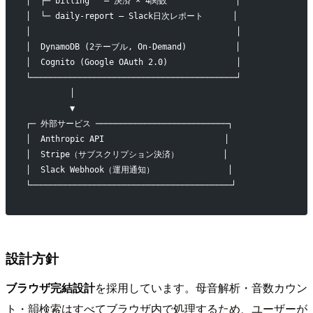
│  ├─ billing   — 決済 × 4関数              │
│  └─ daily-report — Slack日次レポート      │
│                                          │
│  DynamoDB (2テーブル, On-Demand)          │
│  Cognito (Google OAuth 2.0)              │
└──────────────────────────────────────────┘
         │
         ▼
┌─ 外部サービス ───────────────────────────┐
│  Anthropic API　　　　　　　　　　　　    │
│  Stripe（サブスクリプション決済）         │
│  Slack Webhook（運用通知）               │
└─────────────────────────────────────────┘
設計方針
ブラウザ完結設計
を採用しています。母音解析・音数カウン
ト・韻検索はすべてブラウザ内で処理するため、ユーザーが