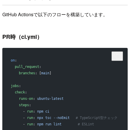
GitHub Actionsで以下のフローを構築しています。
PR時（ci.yml）
on
:
  pull_request
:
    branches
: [
main
]
jobs
:
  check
:
    runs-on
: 
ubuntu-latest
    steps
:
      - 
run
: 
npm ci
      - 
run
: 
npx tsc --noEmit
   # TypeScript型チェック
      - 
run
: 
npm run lint
        # ESLint