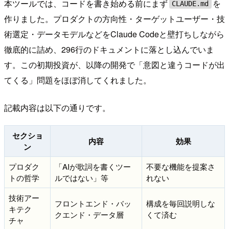
本ツールでは、コードを書き始める前にまず
を
CLAUDE.md
作りました。プロダクトの方向性・ターゲットユーザー・技
術選定・データモデルなどをClaude Codeと壁打ちしながら
徹底的に詰め、296行のドキュメントに落とし込んでいま
す。この初期投資が、以降の開発で「意図と違うコードが出
てくる」問題をほぼ消してくれました。
記載内容は以下の通りです。
セクショ
内容
効果
ン
プロダク
「AIが歌詞を書くツー
不要な機能を提案さ
トの哲学
ルではない」等
れない
技術アー
フロントエンド・バッ
構成を毎回説明しな
キテク
クエンド・データ層
くて済む
チャ