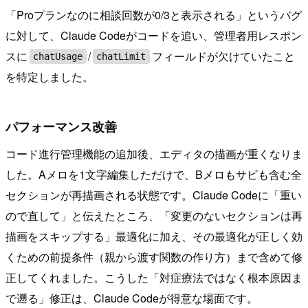
「Proプランなのに相談回数が0/3と表示される」というバグ
に対して、Claude Codeがコードを追い、管理者用レスポン
スに
/
フィールドが欠けていたこと
chatUsage
chatLimit
を特定しました。
パフォーマンス改善
コード進行管理機能の追加後、エディタの描画が重くなりま
した。Aメロを1文字編集しただけで、Bメロもサビも含む全
セクションが再描画される状態です。Claude Codeに「重い
ので直して」と伝えたところ、「変更のないセクションは再
描画をスキップする」最適化に加え、その最適化が正しく効
くための前提条件（親から渡す関数の作り方）まで含めて修
正してくれました。こうした「対症療法ではなく根本原因ま
で遡る」修正は、Claude Codeが得意な場面です。