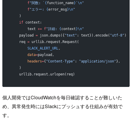
        f
"関数: `
{
function_name
}
`
\n
"
        f
"エラー: 
{
error_msg
}\n
"
    )
    if
 context:
        text 
+=
 f
"詳細: 
{
context
}\n
"
    payload 
=
 json.dumps({
"text"
: text}).encode(
"utf-8"
)
    req 
=
 urllib.request.Request(
        SLACK_ALERT_URL
,
        data
=
payload,
        headers
=
{
"Content-Type"
: 
"application/json"
},
    )
    urllib.request.urlopen(req)
個人開発ではCloudWatchを毎日確認することが難しいた
め、異常発生時にはSlackにプッシュする仕組みが有効で
す。