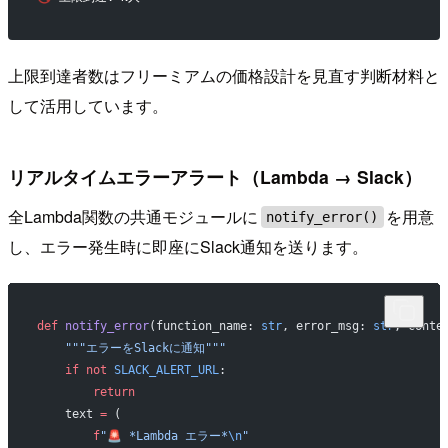
上限到達者数はフリーミアムの価格設計を見直す判断材料と
して活用しています。
リアルタイムエラーアラート（Lambda → Slack）
全Lambda関数の共通モジュールに
を用意
notify_error()
し、エラー発生時に即座にSlack通知を送ります。
def
 notify_error
(function_name: 
str
, error_msg: 
str
, conte
    """エラーをSlackに通知"""
    if
 not
 SLACK_ALERT_URL
:
        return
    text 
=
 (
        f
"🚨 *Lambda エラー*
\n
"