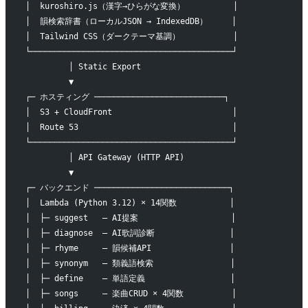
│  kuroshiro.js（漢字→ひらがな変換）          │
│  韻検索辞書（ローカルJSON → IndexedDB）     │
│  Tailwind CSS（ダークテーマ基調）           │
└──────────────────────────────────────────┘
         │ Static Export
         ▼
┌─ ホスティング ───────────────────────────┐
│  S3 + CloudFront                         │
│  Route 53                                │
└──────────────────────────────────────────┘
         │ API Gateway (HTTP API)
         ▼
┌─ バックエンド ────────────────────────────┐
│  Lambda (Python 3.12) × 14関数           │
│  ├─ suggest   — AI提案　　　　　　         │
│  ├─ diagnose  — AI歌詞診断　　　　　       │
│  ├─ rhyme     — 韻候補API　　　　　　      │
│  ├─ synonym   — 類義語検索　　　　　　  　  │
│  ├─ define    — 単語定義　　　　　　　   　 │
│  ├─ songs     — 楽曲CRUD × 4関数          │