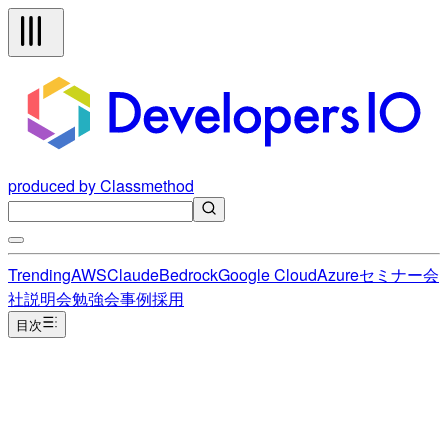
produced by Classmethod
Trending
AWS
Claude
Bedrock
Google Cloud
Azure
セミナー
会
社説明会
勉強会
事例
採用
目次