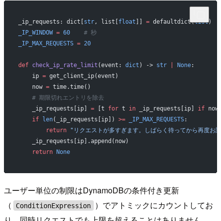
_ip_requests: dict[
str
, list[
float
]] 
=
 defaultdict(
list
)
_IP_WINDOW
 =
 60
    # 秒
_IP_MAX_REQUESTS
 =
 20
def
 check_ip_rate_limit
(event: 
dict
) -> 
str
 |
 None
:
    ip 
=
 get_client_ip(event)
    now 
=
 time.time()
    # 期限切れエントリを除去
    _ip_requests[ip] 
=
 [t 
for
 t 
in
 _ip_requests[ip] 
if
 now
    if
 len
(_ip_requests[ip]) 
>=
 _IP_MAX_REQUESTS
:
        return
 "リクエストが多すぎます。しばらく待ってから再度お試
    _ip_requests[ip].append(now)
    return
 None
ユーザー単位の制限はDynamoDBの条件付き更新
（
）でアトミックにカウントしてお
ConditionExpression
り、同時リクエストでも上限を超えることはありません。