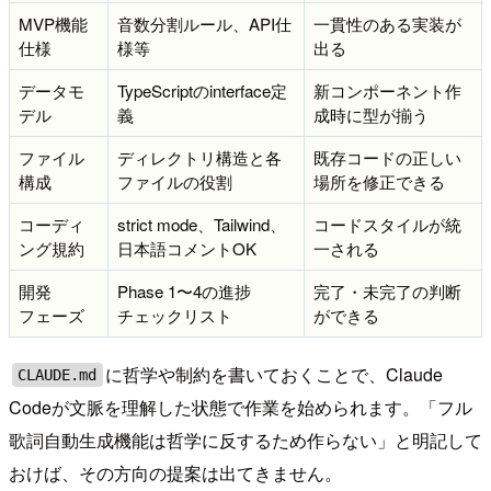
MVP機能
音数分割ルール、API仕
一貫性のある実装が
仕様
様等
出る
データモ
TypeScriptのinterface定
新コンポーネント作
デル
義
成時に型が揃う
ファイル
ディレクトリ構造と各
既存コードの正しい
構成
ファイルの役割
場所を修正できる
コーディ
strict mode、Tailwind、
コードスタイルが統
ング規約
日本語コメントOK
一される
開発
Phase 1〜4の進捗
完了・未完了の判断
フェーズ
チェックリスト
ができる
に哲学や制約を書いておくことで、Claude
CLAUDE.md
Codeが文脈を理解した状態で作業を始められます。「フル
歌詞自動生成機能は哲学に反するため作らない」と明記して
おけば、その方向の提案は出てきません。