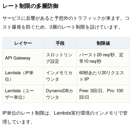
レート制限の多層防御
サービスに反響があると予想外のトラフィックが来ます。コ
スト爆発を防ぐため、3層のレート制限を設けています。
レイヤー
手段
制限値
スロットリン
バースト20 req/秒、定
API Gateway
グ設定
常10 req/秒
Lambda（IP単
インメモリカ
60秒あたり20リクエス
位）
ウンタ
ト/IP
Lambda（ユー
DynamoDBカ
Free: 3回/日、Pro: 100
ザー単位）
ウンタ
回/日
IP単位のレート制限は、Lambda実行環境のインメモリで管
理しています。