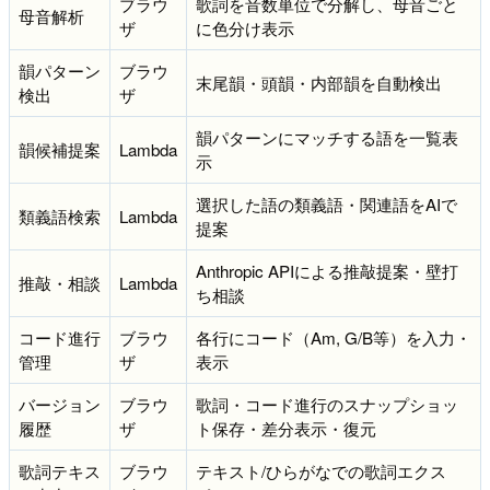
ブラウ
歌詞を音数単位で分解し、母音ごと
母音解析
ザ
に色分け表示
韻パターン
ブラウ
末尾韻・頭韻・内部韻を自動検出
検出
ザ
韻パターンにマッチする語を一覧表
韻候補提案
Lambda
示
選択した語の類義語・関連語をAIで
類義語検索
Lambda
提案
Anthropic APIによる推敲提案・壁打
推敲・相談
Lambda
ち相談
コード進行
ブラウ
各行にコード（Am, G/B等）を入力・
管理
ザ
表示
バージョン
ブラウ
歌詞・コード進行のスナップショッ
履歴
ザ
ト保存・差分表示・復元
歌詞テキス
ブラウ
テキスト/ひらがなでの歌詞エクス