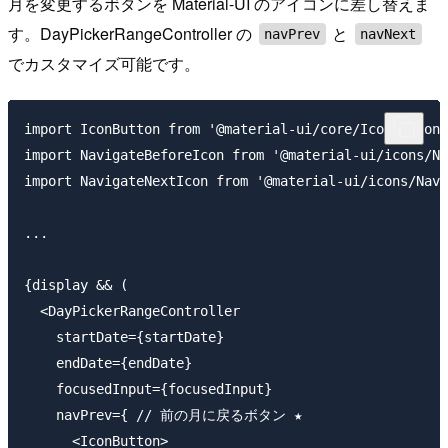
月を変更するボタンを Material-UI のアイコンに差し替えま
す。DayPickerRangeController の
と
navPrev
navNext
でカスタマイズ可能です。
import IconButton from '@material-ui/core/IconButton'
import NavigateBeforeIcon from '@material-ui/icons/Na
import NavigateNextIcon from '@material-ui/icons/Navi
...

{display && (

  <DayPickerRangeController

    startDate={startDate}

    endDate={endDate}

    focusedInput={focusedInput}

    navPrev={ // 前の月に戻るボタン ★

      <IconButton>
