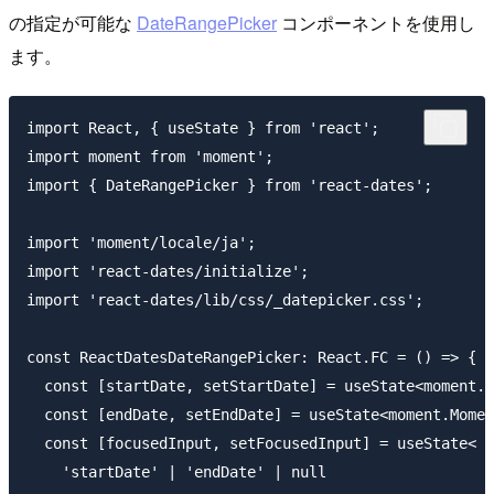
の指定が可能な
DateRangePicker
コンポーネントを使用し
ます。
import React, { useState } from 'react';

import moment from 'moment';

import { DateRangePicker } from 'react-dates';

import 'moment/locale/ja';

import 'react-dates/initialize';

import 'react-dates/lib/css/_datepicker.css';

const ReactDatesDateRangePicker: React.FC = () => {

  const [startDate, setStartDate] = useState<moment.M
  const [endDate, setEndDate] = useState<moment.Momen
  const [focusedInput, setFocusedInput] = useState<

    'startDate' | 'endDate' | null
