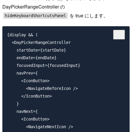
DayPickerRangeController の
を true にします。
hideKeyboardShortcutsPanel
{display && (

  <DayPickerRangeController

    startDate={startDate}

    endDate={endDate}

    focusedInput={focusedInput}

    navPrev={

      <IconButton>

        <NavigateBeforeIcon />

      </IconButton>

    }

    navNext={

      <IconButton>

        <NavigateNextIcon />
