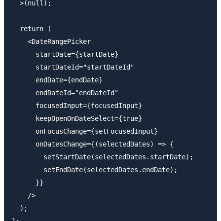
  >(null);

  return (

    <DateRangePicker

      startDate={startDate}

      startDateId="startDateId"

      endDate={endDate}

      endDateId="endDateId"

      focusedInput={focusedInput}

      keepOpenOnDateSelect={true}

      onFocusChange={setFocusedInput}

      onDatesChange={(selectedDates) => {

        setStartDate(selectedDates.startDate);

        setEndDate(selectedDates.endDate);

      }}

    />

  );

};
