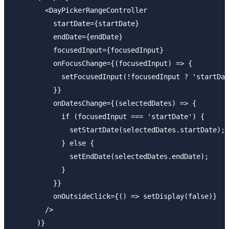
        <DayPickerRangeController

          startDate={startDate}

          endDate={endDate}

          focusedInput={focusedInput}

          onFocusChange={(focusedInput) => {

            setFocusedInput(!focusedInput ? 'startDat
          }}

          onDatesChange={(selectedDates) => {

            if (focusedInput === 'startDate') {

              setStartDate(selectedDates.startDate);

            } else {

              setEndDate(selectedDates.endDate);

            }

          }}

          onOutsideClick={() => setDisplay(false)}

        />

      )}
