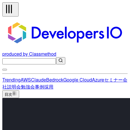
produced by Classmethod
Trending
AWS
Claude
Bedrock
Google Cloud
Azure
セミナー
会
社説明会
勉強会
事例
採用
目次