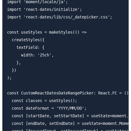
import 'moment/locale/ja';

import 'react-dates/initialize';

import 'react-dates/lib/css/_datepicker.css';

const useStyles = makeStyles(() =>

  createStyles({

    textField: {

      width: '25ch',

    },

  })

);

const CustomReactDatesDateRangePicker: React.FC = () 
  const classes = useStyles();

  const dateFormat = 'YYYY/MM/DD';

  const [startDate, setStartDate] = useState<moment.M
  const [endDate, setEndDate] = useState<moment.Momen