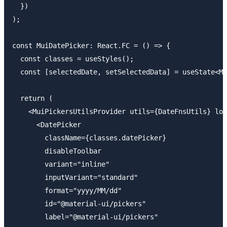
  })

);

const MuiDatePicker: React.FC = () => {

  const classes = useStyles();

  const [selectedDate, setSelectedData] = useState<Ma
  return (

    <MuiPickersUtilsProvider utils={DateFnsUtils} loc
      <DatePicker

        className={classes.datePicker}

        disableToolbar

        variant="inline"

        inputVariant="standard"

        format="yyyy/MM/dd"

        id="@material-ui/pickers"

        label="@material-ui/pickers"
