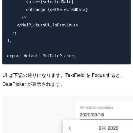
        value={selectedDate}

        onChange={setSelectedData}

      />

    </MuiPickersUtilsProvider>

  );

};

UI は下記の通りになります。TextField を Focus すると、
DatePicker が表示されます。