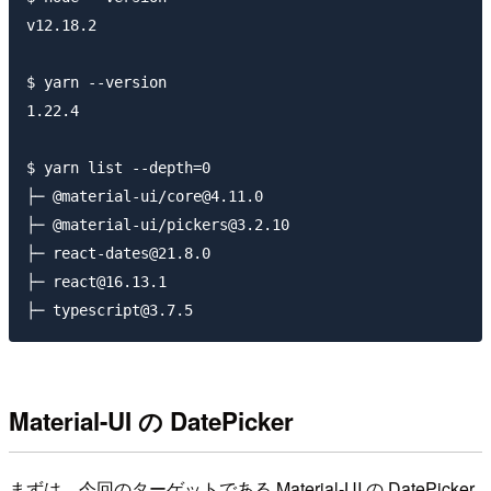
v12.18.2

$ yarn --version

1.22.4

$ yarn list --depth=0

├─ @material-ui/core@4.11.0

├─ @material-ui/pickers@3.2.10

├─ react-dates@21.8.0

├─ react@16.13.1

Material-UI の DatePicker
まずは、今回のターゲットである Material-UI の DatePicker