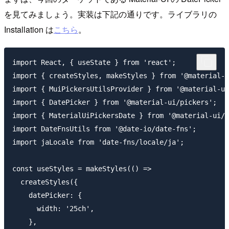
を見てみましょう。実装は下記の通りです。ライブラリの
Installation は
こちら
。
import React, { useState } from 'react';

import { createStyles, makeStyles } from '@material-u
import { MuiPickersUtilsProvider } from '@material-ui
import { DatePicker } from '@material-ui/pickers';

import { MaterialUiPickersDate } from '@material-ui/p
import DateFnsUtils from '@date-io/date-fns';

import jaLocale from 'date-fns/locale/ja';

const useStyles = makeStyles(() =>

  createStyles({

    datePicker: {

      width: '25ch',

    },
