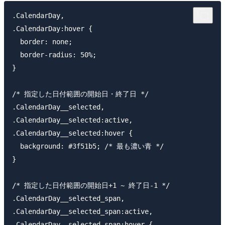
.CalendarDay,

.CalendarDay:hover {

  border: none;

  border-radius: 50%;

}

/* 指定した日付範囲の開始日・終了日 */

.CalendarDay__selected,

.CalendarDay__selected:active,

.CalendarDay__selected:hover {

  background: #3f51b5; /* 最も濃い青 */

}

/* 指定した日付範囲の開始日+1 ~ 終了日-1 */

.CalendarDay__selected_span,

.CalendarDay__selected_span:active,

.CalendarDay__selected_span:hover {
