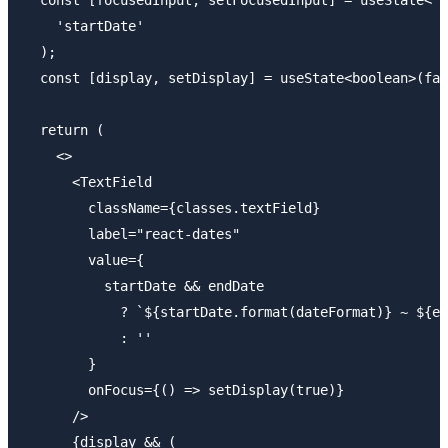
  const [focusedInput, setFocusedInput] = useState<'s
    'startDate'

  );

  const [display, setDisplay] = useState<boolean>(fal
  return (

    <>

      <TextField

        className={classes.textField}

        label="react-dates"

        value={

          startDate && endDate

            ? `${startDate.format(dateFormat)} ~ ${en
            : ''

        }

        onFocus={() => setDisplay(true)}

      />

      {display && (
