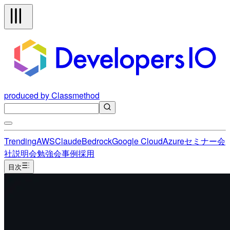
produced by Classmethod
Trending
AWS
Claude
Bedrock
Google Cloud
Azure
セミナー
会
社説明会
勉強会
事例
採用
目次