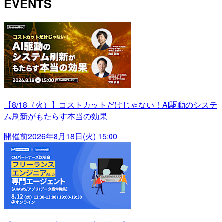
EVENTS
【8/18（火）】コストカットだけじゃない！AI駆動のシステ
ム刷新がもたらす本当の効果
開催前
2026年8月18日(火) 15:00