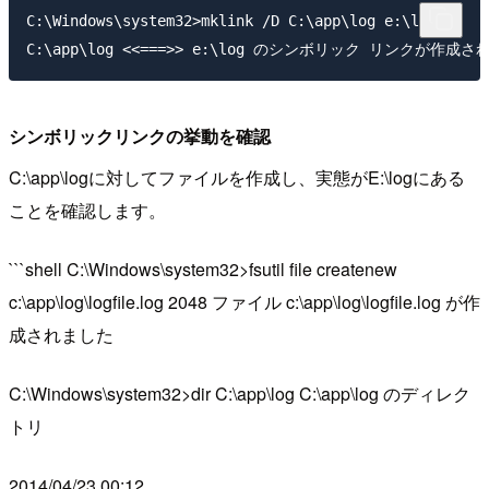
C:\Windows\system32>mklink /D C:\app\log e:\log

シンボリックリンクの挙動を確認
C:\app\logに対してファイルを作成し、実態がE:\logにある
ことを確認します。
```shell C:\Windows\system32>fsutil file createnew
c:\app\log\logfile.log 2048 ファイル c:\app\log\logfile.log が作
成されました
C:\Windows\system32>dir C:\app\log C:\app\log のディレク
トリ
2014/04/23 00:12