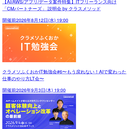
【AI/AWS/アプリ/データ案件特集】ITフリーランス向け
「CMパートナーズ」 説明会 by クラスメソッド
開催前
2026年8月12日(水) 19:00
クラメソふくおかIT勉強会#6〜もう戻れない！AIで変わった
仕事のやり方LT会〜
開催前
2026年9月3日(木) 19:00