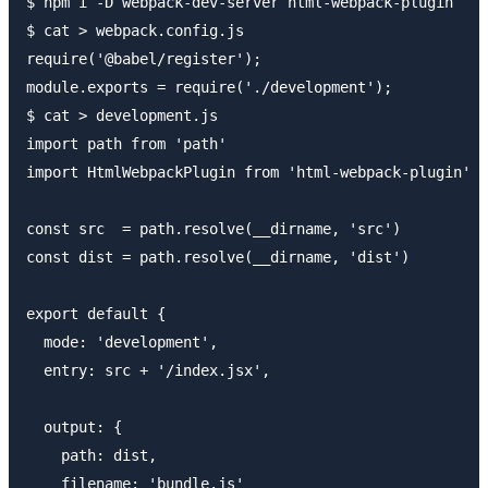
$ npm i -D webpack-dev-server html-webpack-plugin

$ cat > webpack.config.js

require('@babel/register');

module.exports = require('./development');

$ cat > development.js

import path from 'path'

import HtmlWebpackPlugin from 'html-webpack-plugin'

const src  = path.resolve(__dirname, 'src')

const dist = path.resolve(__dirname, 'dist')

export default {

  mode: 'development',

  entry: src + '/index.jsx',

  output: {

    path: dist,

    filename: 'bundle.js'
