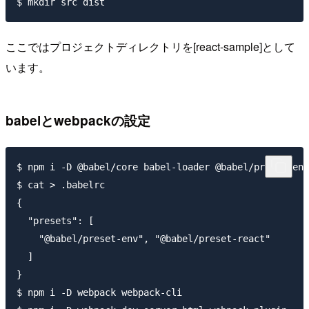
ここではプロジェクトディレクトリを[react-sample]として
います。
babelとwebpackの設定
$ npm i -D @babel/core babel-loader @babel/preset-env
$ cat > .babelrc

{

  "presets": [

    "@babel/preset-env", "@babel/preset-react"

  ]

}

$ npm i -D webpack webpack-cli
