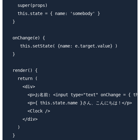
    super(props)

    this.state = { name: 'somebody' }

  }

  onChange(e) {

     this.setState( {name: e.target.value} )

  }

  render() {

    return (

      <div>

        <p>お名前: <input type="text" onChange = { this
        <p>{ this.state.name }さん、こんにちは！</p>

        <Clock />

      </div>

    )

  }
