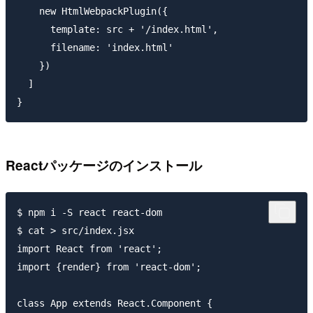
    new HtmlWebpackPlugin({

      template: src + '/index.html',

      filename: 'index.html'

    })

  ]

Reactパッケージのインストール
$ npm i -S react react-dom

$ cat > src/index.jsx

import React from 'react';

import {render} from 'react-dom';

class App extends React.Component {
