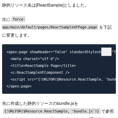
静的リソース名は[ReactSample]としました。
次に
force-
を下記
app/main/default/pages/ReactSampleVFPage.page
に変更します。
<apex:page showHeader="false" standardStylesheets="fa
  <meta charset="utf-8"/>

  <title>ReactSample Page</title>

  <c:ReactSampleVFComponent />

  <script src="{!URLFOR($Resource.ReactSample, 'bundl
先に作成した静的リソースのbundle.jsを
で参照
{!URLFOR($Resource.ReactSample, 'bundle.js')}