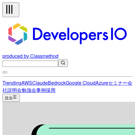
produced by Classmethod
Trending
AWS
Claude
Bedrock
Google Cloud
Azure
セミナー
会
社説明会
勉強会
事例
採用
目次