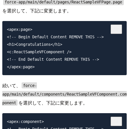
force-app/main/default/pages/ReactSampleVFPage.page
を選択して、下記に変更します。
<apex:page>

<!-- Begin Default Content REMOVE THIS -->

<h1>Congratulations</h1>

<c:ReactSampleVFComponent />

<!-- End Default Content REMOVE THIS -->

続いて、
force-
app/main/default/components/ReactSampleVFComponent.com
を選択して、下記に変更します。
ponent
<apex:component>

<!-- Begin Default Content REMOVE THIS -->
