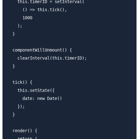
    this.timerID = setInterval(

      () => this.tick(),

      1000

    );

  }

  componentWillUnmount() {

    clearInterval(this.timerID);

  }

  tick() {

    this.setState({

      date: new Date()

    });

  }

  render() {

    return (
