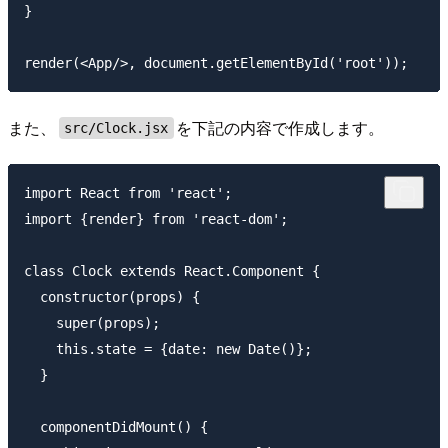
}

また、
を下記の内容で作成します。
src/Clock.jsx
import React from 'react';

import {render} from 'react-dom';

class Clock extends React.Component {

  constructor(props) {

    super(props);

    this.state = {date: new Date()};

  }

  componentDidMount() {
