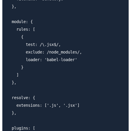
  },

  module: {

    rules: [

      {

        test: /\.jsx$/,

        exclude: /node_modules/,

        loader: 'babel-loader'

      }

    ]

  },

  resolve: {

    extensions: ['.js', '.jsx']

  },

  plugins: [
