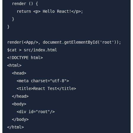
  render () {

    return <p> Hello React!</p>;

  }

}

render(<App/>, document.getElementById('root'));

$cat > src/index.html

<!DOCTYPE html>

<html>

  <head>

    <meta charset="utf-8">

    <title>React Test</title>

  </head>

  <body>

    <div id="root"/>

  </body>
