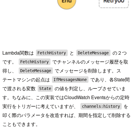
Lambda関数は
と
の２つ
FetchHistory
DeleteMessage
です。
でチャンネルのメッセージ履歴を取
FetchHistory
得し、
でメッセージを削除します。ス
DeleteMessage
テートマシンの起点は
であり、各State間
IfMessagesNone
で渡される変数
の値を判定し、ループさせていま
State
す。ちなみに、この実装ではCloudWatch Eventsからの定時
実行をトリガーに考えていますが、
を
channels:history
叩く際のパラメータを改造すれば、期間を指定して削除する
こともできます。