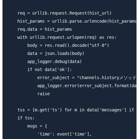
    req = urllib.request.Request(hist_url)

    hist_params = urllib.parse.urlencode(hist_params)
    req.data = hist_params

    with urllib.request.urlopen(req) as res:

        body = res.read().decode("utf-8")

        data = json.loads(body)

        app_logger.debug(data)

        if not data['ok']:

            error_subject = "channels.historyメソ
            app_logger.error(error_subject.format(dat
            raise

    tss = [m.get('ts') for m in data['messages'] if m
    if tss:

        msgs = {

            'time': event['time'],
