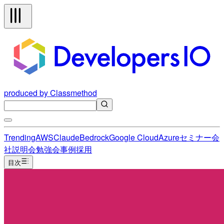
produced by Classmethod
Trending
AWS
Claude
Bedrock
Google Cloud
Azure
セミナー
会
社説明会
勉強会
事例
採用
目次