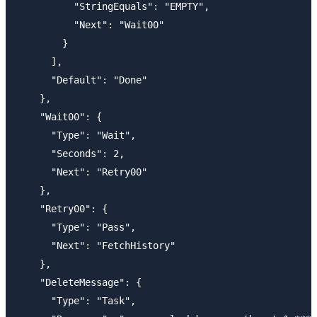
          "StringEquals": "EMPTY",

          "Next": "Wait00"

        }

      ],

      "Default": "Done"

    },

    "Wait00": {

      "Type": "Wait",

      "Seconds": 2,

      "Next": "Retry00"

    },

    "Retry00": {

      "Type": "Pass",

      "Next": "FetchHistory"

    },

    "DeleteMessage": {

      "Type": "Task",
