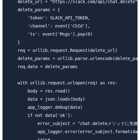
    delete_url = "https://slack.com/api/chat.delete"

    delete_params = {

        'token': SLACK_API_TOKEN,

        'channel': event['ChId'],

        'ts': event['Msgs'].pop(0)

    }

    req = urllib.request.Request(delete_url)

    delete_params = urllib.parse.urlencode(delete_par
    req.data = delete_params

    with urllib.request.urlopen(req) as res:

        body = res.read()

        data = json.loads(body)

        app_logger.debug(data)

        if not data['ok']:

            error_subject = "chat.deleteメソッドに失
            app_logger.error(error_subject.format(dat
            raise
