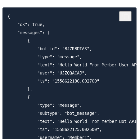
{

    "ok": true,

    "messages": [

        {

            "bot_id": "BJZRBDTAS",

            "type": "message",

            "text": "Hello World From Member User API
            "user": "UJZQQACAJ",

            "ts": "1558622186.002700"

        },

        {

            "type": "message",

            "subtype": "bot_message",

            "text": "Hello World From Member Bot API!
            "ts": "1558622125.002500",

            "username": "Member1",
