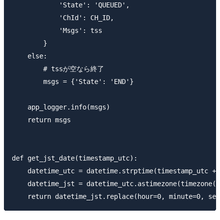
            'State': 'QUEUED',

            'ChId': CH_ID,

            'Msgs': tss

        }

    else:

        # tssが空なら終了

        msgs = {'State': 'END'}

    app_logger.info(msgs)

    return msgs

def get_jst_date(timestamp_utc):

    datetime_utc = datetime.strptime(timestamp_utc + 
    datetime_jst = datetime_utc.astimezone(timezone(t