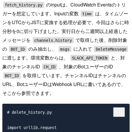
のinputは、CloudWatch Eventsのトリ
fetch_history.py
ガーを想定しています。Inputの変数
は、タイムゾー
time
ンをUTCからJSTに変換する処理が必要で、今回はさらに時
分秒を0に切り下げました。実行日から二週間以上経過した
メッセージを
で取得した後、削除対象
channels.history
の
のみ抽出し、
に入れて
BOT_ID
msgs
DeleteMessege
に渡します。環境変数からは、
と、対
SLACK_API_TOKEN
象のチャンネルID
、対象のBotユーザーのID
CH_ID
を取得しています。チャンネルIDはチャンネルの
BOT_ID
URL、BotユーザーIDはWebhook URLに書いてあるので、
そこから参照できます。
# delete_history.py

import urllib.request
