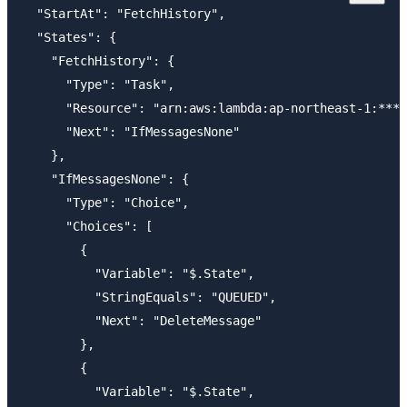
  "StartAt": "FetchHistory",

  "States": {

    "FetchHistory": {

      "Type": "Task",

      "Resource": "arn:aws:lambda:ap-northeast-1:****
      "Next": "IfMessagesNone"

    },

    "IfMessagesNone": {

      "Type": "Choice",

      "Choices": [

        {

          "Variable": "$.State",

          "StringEquals": "QUEUED",

          "Next": "DeleteMessage"

        },

        {

          "Variable": "$.State",
