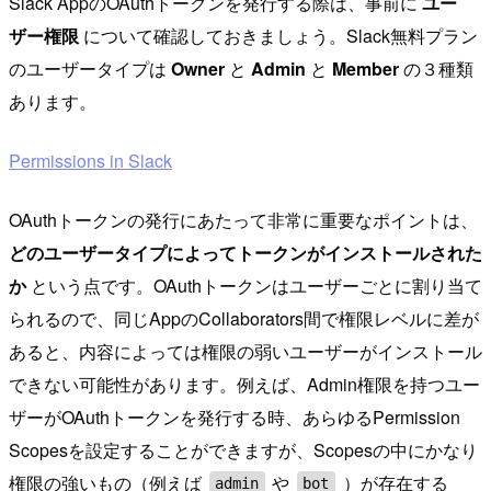
Slack AppのOAuthトークンを発行する際は、事前に
ユー
ザー権限
について確認しておきましょう。Slack無料プラン
のユーザータイプは
Owner
と
Admin
と
Member
の３種類
あります。
Permissions in Slack
OAuthトークンの発行にあたって非常に重要なポイントは、
どのユーザータイプによってトークンがインストールされた
か
という点です。OAuthトークンはユーザーごとに割り当て
られるので、同じAppのCollaborators間で権限レベルに差が
あると、内容によっては権限の弱いユーザーがインストール
できない可能性があります。例えば、Admin権限を持つユー
ザーがOAuthトークンを発行する時、あらゆるPermission
Scopesを設定することができますが、Scopesの中にかなり
権限の強いもの（例えば
や
）が存在する
admin
bot