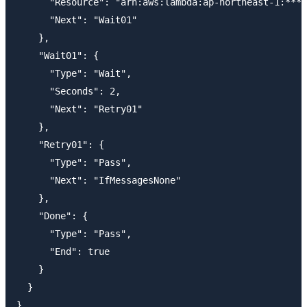
      "Resource": "arn:aws:lambda:ap-northeast-1:****
      "Next": "Wait01"

    },

    "Wait01": {

      "Type": "Wait",

      "Seconds": 2,

      "Next": "Retry01"

    },

    "Retry01": {

      "Type": "Pass",

      "Next": "IfMessagesNone"

    },

    "Done": {

      "Type": "Pass",

      "End": true

    }

  }
