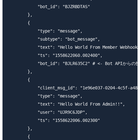
            "bot_id": "BJZRBDTAS"

        },

        {

            "type": "message",

            "subtype": "bot_message",

            "text": "Hello World From Member Webhook!
            "ts": "1558622060.002400",

            "bot_id": "BJLR635C2" # <- Bot API
        },

        {

            "client_msg_id": "1e96e037-0204-4c5f-a482
            "type": "message",

            "text": "Hello World From Admin!!",

            "user": "UJR9C6JDP",

            "ts": "1558622006.002300"

        },

        {
