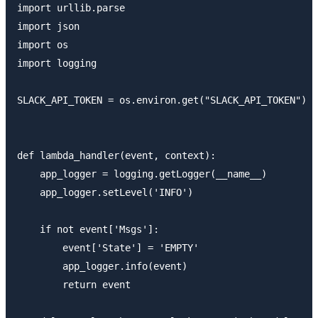
import urllib.parse

import json

import os

import logging

SLACK_API_TOKEN = os.environ.get("SLACK_API_TOKEN")

def lambda_handler(event, context):

    app_logger = logging.getLogger(__name__)

    app_logger.setLevel('INFO')

    if not event['Msgs']:

        event['State'] = 'EMPTY'

        app_logger.info(event)

        return event
