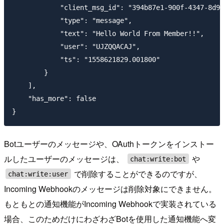
            "client_msg_id": "394b87e1-900f-4347-8d9b
            "type": "message",

            "text": "Hello World From Member!!",

            "user": "UJZQQACAJ",

            "ts": "1558621829.001800"

        }

    ],

    "has_more": false

Botユーザーのメッセージや、OAuthトークンをインストー
ルしたユーザーのメッセージは、
や
chat:write:bot
で削除することができるのですが、
chat:write:user
Incoming Webhookのメッセージは削除対象にできません。
もともとの通知機能がIncoming Webhookで実装されている
場合、このためだけにわざわざBotを使用した通知機能へ変