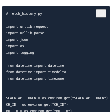
# fetch_history.py

import urllib.request

import urllib.parse

import json

import os

import logging

from datetime import datetime

from datetime import timedelta

from datetime import timezone

SLACK_API_TOKEN = os.environ.get("SLACK_API_TOKEN")

CH_ID = os.environ.get("CH_ID")

BOT_ID = os.environ.get("BOT_ID")
