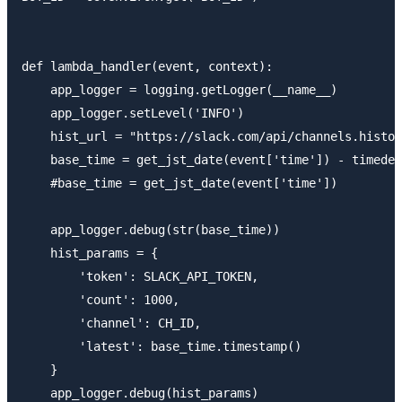
def lambda_handler(event, context):

    app_logger = logging.getLogger(__name__)

    app_logger.setLevel('INFO')

    hist_url = "https://slack.com/api/channels.histor
    base_time = get_jst_date(event['time']) - timedel
    #base_time = get_jst_date(event['time'])

    app_logger.debug(str(base_time))

    hist_params = {

        'token': SLACK_API_TOKEN,

        'count': 1000,

        'channel': CH_ID,

        'latest': base_time.timestamp()

    }

    app_logger.debug(hist_params)
