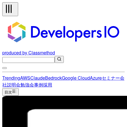
produced by Classmethod
Trending
AWS
Claude
Bedrock
Google Cloud
Azure
セミナー
会
社説明会
勉強会
事例
採用
目次