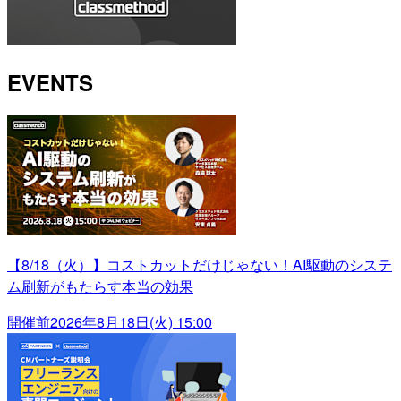
EVENTS
【8/18（火）】コストカットだけじゃない！AI駆動のシステ
ム刷新がもたらす本当の効果
開催前
2026年8月18日(火) 15:00