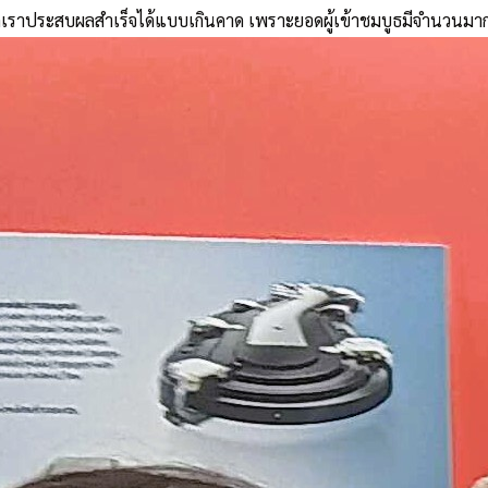
เราประสบผลสำเร็จได้แบบเกินคาด เพราะยอดผู้เข้าชมบูธมีจำนวนมากกว่าที