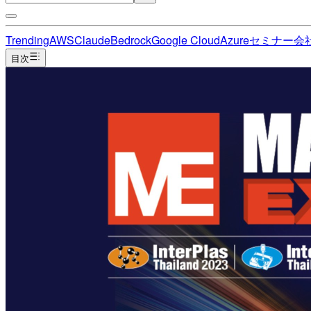
Trending
AWS
Claude
Bedrock
Google Cloud
Azure
セミナー
会
目次