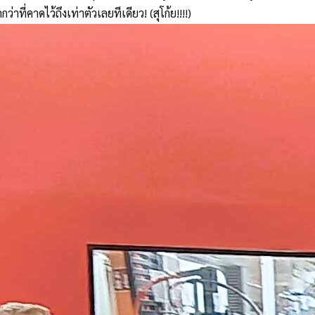
่คาดไว้ถึงเท่าตัวเลยทีเดียว! (สุโก้ย!!!!)