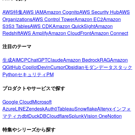
AWS特集
AWS IAM
Amazon Cognito
AWS Security Hub
AWS
Organizations
AWS Control Tower
Amazon EC2
Amazon
S3
S3 Tables
AWS CDK
Amazon QuickSight
Amazon
Redshift
AWS Amplify
Amazon CloudFront
Amazon Connect
注目のテーマ
生成AI
MCP
ChatGPT
Claude
Amazon Bedrock
RAG
Amazon
Q
GitHub Copilot
Devin
Cursor
Obsidian
モダンデータスタック
Python
セキュリティ
PM
プロダクトやサービスで探す
Google Cloud
Microsoft
Azure
LINE
Zendesk
Auth0
Tableau
Snowflake
Alteryx
インフォ
マティカ
dbt
DuckDB
Cloudflare
Splunk
Vision One
Notion
特集やシリーズから探す