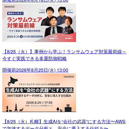
【8/25（火）】事例から学ぶ！ランサムウェア対策最前線～
今すぐ実践できる多重防御戦略
開催前
2026年8月25日(火) 13:00
【8/25（火）札幌】生成AIを“会社の武器”にする方法〜AWS
で加速するデータ分析と、安全に導入する仕組み〜