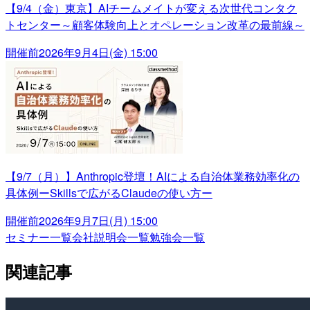
【9/4（金）東京】AIチームメイトが変える次世代コンタク
トセンター～顧客体験向上とオペレーション改革の最前線～
開催前
2026年9月4日(金) 15:00
【9/7（月）】Anthropic登壇！AIによる自治体業務効率化の
具体例ーSkillsで広がるClaudeの使い方ー
開催前
2026年9月7日(月) 15:00
セミナー一覧
会社説明会一覧
勉強会一覧
関連記事