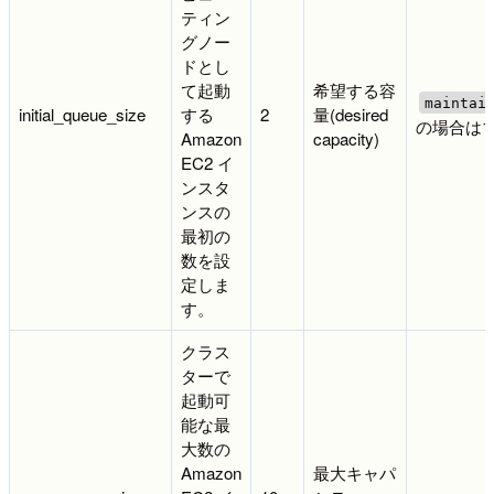
ティン
グノー
ドとし
て起動
希望する容
maintai
initial_queue_size
する
2
量(desired
の場合は
Amazon
capacity)
EC2 イ
ンスタ
ンスの
最初の
数を設
定しま
す。
クラス
ターで
起動可
能な最
大数の
Amazon
最大キャパ