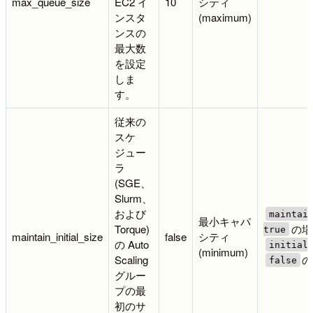
max_queue_size
EC2 イ
10
シティ
ンスタ
(maximum)
ンスの
最大数
を設定
しま
す。
従来の
スケ
ジュー
ラ
(SGE、
Slurm、
および
maintai
最小キャパ
Torque)
の場
true
maintain_initial_size
false
シティ
の Auto
initial
(minimum)
Scaling
の
false
グルー
プの最
初のサ