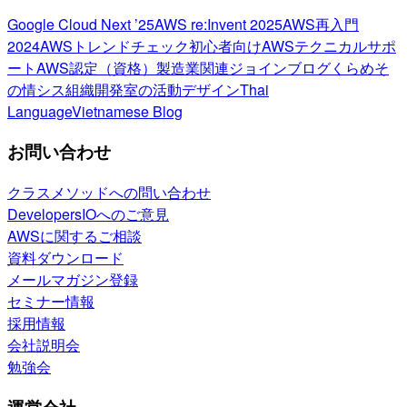
Google Cloud Next ’25
AWS re:Invent 2025
AWS再入門
2024
AWSトレンドチェック
初心者向け
AWSテクニカルサポ
ート
AWS認定（資格）
製造業関連
ジョインブログ
くらめそ
の情シス
組織開発室の活動
デザイン
Thai
Language
Vietnamese Blog
お問い合わせ
クラスメソッドへの問い合わせ
DevelopersIOへのご意見
AWSに関するご相談
資料ダウンロード
メールマガジン登録
セミナー情報
採用情報
会社説明会
勉強会