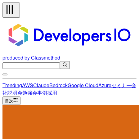
produced by Classmethod
Trending
AWS
Claude
Bedrock
Google Cloud
Azure
セミナー
会
社説明会
勉強会
事例
採用
目次