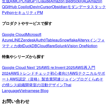
生成AI
MCP
ChatGPT
Claude
Amazon Bedrock
RAG
Amazon
Q
GitHub Copilot
Devin
Cursor
Obsidian
モダンデータスタック
Python
セキュリティ
PM
プロダクトやサービスで探す
Google Cloud
Microsoft
Azure
LINE
Zendesk
Auth0
Tableau
Snowflake
Alteryx
インフォ
マティカ
dbt
DuckDB
Cloudflare
Splunk
Vision One
Notion
特集やシリーズから探す
Google Cloud Next ’25
AWS re:Invent 2025
AWS再入門
2024
AWSトレンドチェック
初心者向け
AWSテクニカルサポ
ート
AWS認定（資格）
製造業関連
ジョインブログ
くらめそ
の情シス
組織開発室の活動
デザイン
Thai
Language
Vietnamese Blog
お問い合わせ