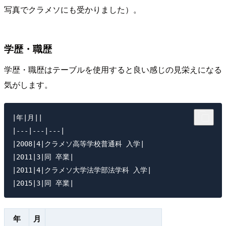
写真でクラメソにも受かりました）。
学歴・職歴
学歴・職歴はテーブルを使用すると良い感じの見栄えになる
気がします。
|年|月||

|---|---|---|

|2008|4|クラメソ高等学校普通科 入学|

|2011|3|同 卒業|

|2011|4|クラメソ大学法学部法学科 入学|

年
月