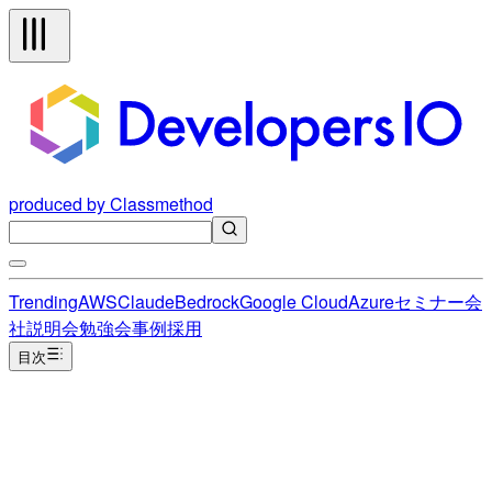
produced by Classmethod
Trending
AWS
Claude
Bedrock
Google Cloud
Azure
セミナー
会
社説明会
勉強会
事例
採用
目次