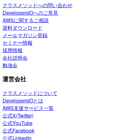
クラスメソッドへの問い合わせ
DevelopersIOへのご意見
AWSに関するご相談
資料ダウンロード
メールマガジン登録
セミナー情報
採用情報
会社説明会
勉強会
運営会社
クラスメソッドについて
DevelopersIOとは
AWS支援サービス一覧
公式X(Twitter)
公式YouTube
公式Facebook
公式LinkedIn