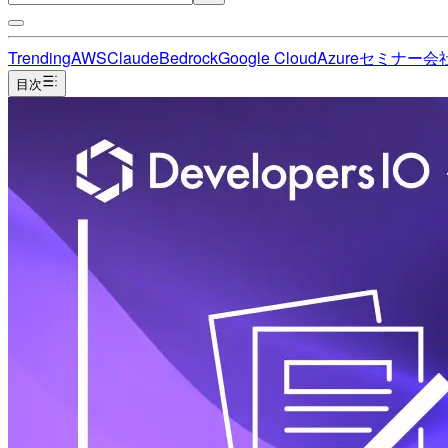
Trending
AWS
Claude
Bedrock
Google Cloud
Azure
セミナー
会
目次