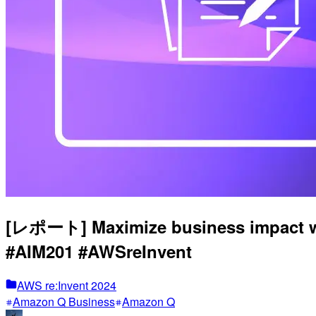
[レポート] Maximize business impac
#AIM201 #AWSreInvent
AWS re:Invent 2024
Amazon Q Business
Amazon Q