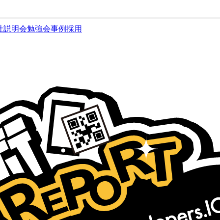
社説明会
勉強会
事例
採用