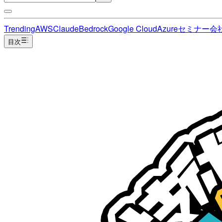
Trending
AWS
Claude
Bedrock
Google Cloud
Azure
セミナー
会
目次