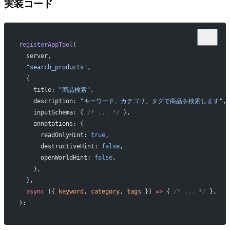
実装コード
registerAppTool
(
  server,
  "search_products"
,
  {
    title: 
"商品検索"
,
    description: 
"キーワード、カテゴリ、タグで商品を検索します"
,
    inputSchema: { 
/* ... */
 },
    annotations: {
      readOnlyHint: 
true
,
      destructiveHint: 
false
,
      openWorldHint: 
false
,
    },
  },
  async
 ({ 
keyword
, 
category
, 
tags
 }) 
=>
 { 
/* ... */
 },
);