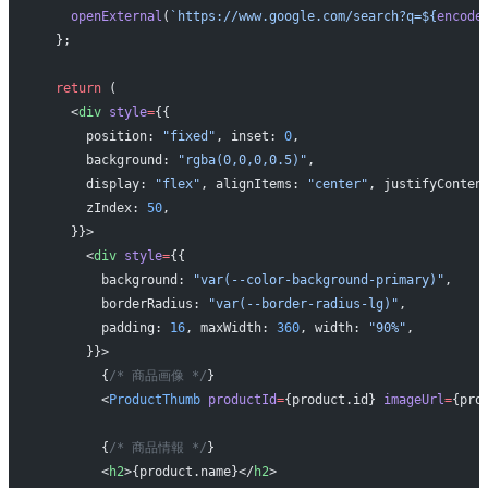
    openExternal
(
`https://www.google.com/search?q=${
encode
  };
  return
 (
    <
div
 style
=
{{
      position: 
"fixed"
, inset: 
0
,
      background: 
"rgba(0,0,0,0.5)"
,
      display: 
"flex"
, alignItems: 
"center"
, justifyConten
      zIndex: 
50
,
    }}>
      <
div
 style
=
{{
        background: 
"var(--color-background-primary)"
,
        borderRadius: 
"var(--border-radius-lg)"
,
        padding: 
16
, maxWidth: 
360
, width: 
"90%"
,
      }}>
        {
/* 商品画像 */
}
        <
ProductThumb
 productId
=
{product.id} 
imageUrl
=
{pro
        {
/* 商品情報 */
}
        <
h2
>{product.name}</
h2
>