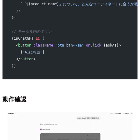
    `「${
product
.
name
}」について、どんなコーディネートに合うか教
  );
};
// モーダル内のボタン
{inChatGPT 
&&
 (
  <
button
 className
=
"btn btn--sm"
 onClick
=
{askAI}>
    {
"AIに相談"
}
  </
button
>
)}
動作確認