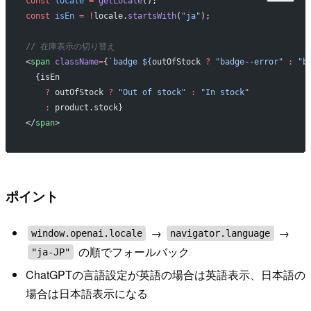
const
 locale
 =
 getLocale
();
const
 isEn
 =
 !
locale.
startsWith
(
"ja"
);
// 在庫表示の切り替え
<
span
 className
=
{
`badge ${
outOfStock
 ?
 "badge--error"
 :
 "b
  {isEn
    ?
 outOfStock 
?
 "Out of stock"
 :
 "In stock"
    :
 product.stock}
</
span
>
ポイント
→
→
window.openai.locale
navigator.language
の順でフォールバック
"ja-JP"
ChatGPTの言語設定が英語の場合は英語表示、日本語の
場合は日本語表示になる