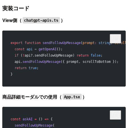
実装コード
View側（
）
chatgpt-apis.ts
export
 function
 sendFollowUpMessage
(
prompt
:
 string
, 
scroll
  const
 api
 =
 getOpenAI
();
  if
 (
!
api?.sendFollowUpMessage) 
return
 false
;
  api.
sendFollowUpMessage
({ prompt, scrollToBottom });
  return
 true
;
}
商品詳細モーダルでの使用（
）
App.tsx
const
 askAI
 =
 () 
=>
 {
  sendFollowUpMessage
(