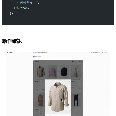
    {
"外部サイト"
}
  </
button
>
)}
動作確認