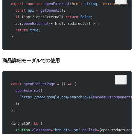
export
 function
 openExternal
(
href
:
 string
, 
redirectUrl
?:
 s
  const
 api
 =
 getOpenAI
();
  if
 (
!
api?.openExternal) 
return
 false
;
  api.
openExternal
({ href, redirectUrl });
  return
 true
;
}
商品詳細モーダルでの使用
const
 openProductPage
 =
 () 
=>
 {
  openExternal
(
    `https://www.google.com/search?q=${
encodeURIComponent
(
  );
};
{inChatGPT 
&&
 (
  <
button
 className
=
"btn btn--sm"
 onClick
=
{openProductPage