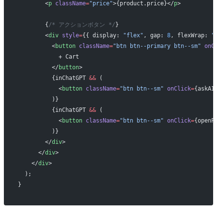
        <
p
 className
=
"price"
>{product.price}</
p
>
        {
/* アクションボタン */
}
        <
div
 style
=
{{ display: 
"flex"
, gap: 
8
, flexWrap: 
"
          <
button
 className
=
"btn btn--primary btn--sm"
 onC
            + Cart
          </
button
>
          {inChatGPT 
&&
 (
            <
button
 className
=
"btn btn--sm"
 onClick
=
{askAI
          )}
          {inChatGPT 
&&
 (
            <
button
 className
=
"btn btn--sm"
 onClick
=
{openP
          )}
        </
div
>
      </
div
>
    </
div
>
  );
}