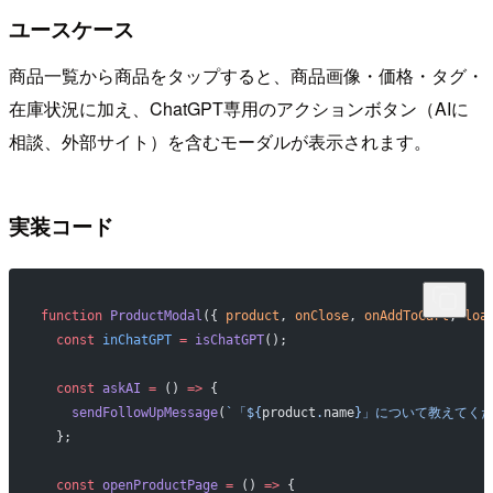
ユースケース
商品一覧から商品をタップすると、商品画像・価格・タグ・
在庫状況に加え、ChatGPT専用のアクションボタン（AIに
相談、外部サイト）を含むモーダルが表示されます。
実装コード
function
 ProductModal
({ 
product
, 
onClose
, 
onAddToCart
, 
loa
  const
 inChatGPT
 =
 isChatGPT
();
  const
 askAI
 =
 () 
=>
 {
    sendFollowUpMessage
(
`「${
product
.
name
}」について教えてくだ
  };
  const
 openProductPage
 =
 () 
=>
 {