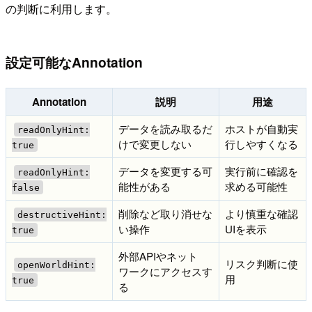
の判断に利用します。
設定可能なAnnotation
Annotation
説明
用途
データを読み取るだ
ホストが自動実
readOnlyHint:
けで変更しない
行しやすくなる
true
データを変更する可
実行前に確認を
readOnlyHint:
能性がある
求める可能性
false
削除など取り消せな
より慎重な確認
destructiveHint:
い操作
UIを表示
true
外部APIやネット
リスク判断に使
openWorldHint:
ワークにアクセスす
用
true
る