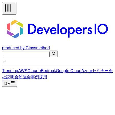
produced by Classmethod
Trending
AWS
Claude
Bedrock
Google Cloud
Azure
セミナー
会
社説明会
勉強会
事例
採用
目次