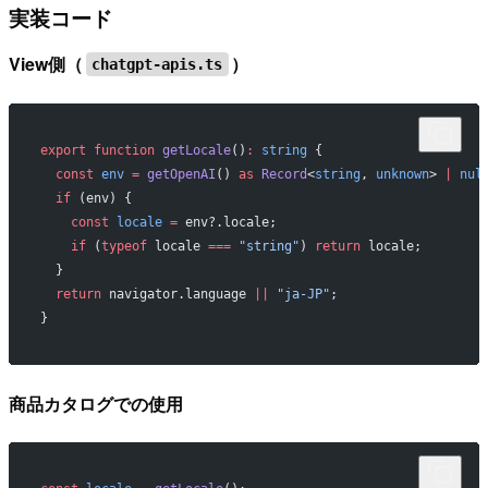
実装コード
View側（
）
chatgpt-apis.ts
export
 function
 getLocale
()
:
 string
 {
  const
 env
 =
 getOpenAI
() 
as
 Record
<
string
, 
unknown
> 
|
 nul
  if
 (env) {
    const
 locale
 =
 env?.locale;
    if
 (
typeof
 locale 
===
 "string"
) 
return
 locale;
  }
  return
 navigator.language 
||
 "ja-JP"
;
}
商品カタログでの使用