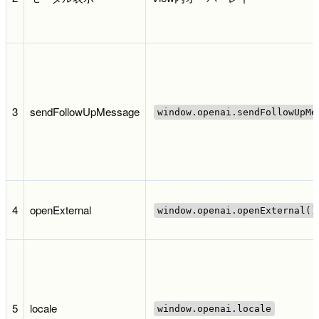
3
sendFollowUpMessage
window.openai.sendFollowUpMe
4
openExternal
window.openai.openExternal()
5
locale
window.openai.locale