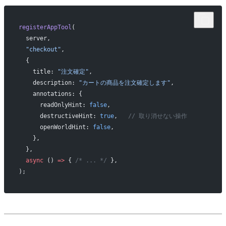
registerAppTool
(
  server,
  "checkout"
,
  {
    title: 
"注文確定"
,
    description: 
"カートの商品を注文確定します"
,
    annotations: {
      readOnlyHint: 
false
,
      destructiveHint: 
true
,   
// 取り消せない操作
      openWorldHint: 
false
,
    },
  },
  async
 () 
=>
 { 
/* ... */
 },
);