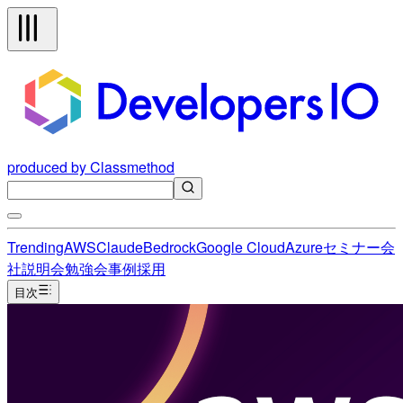
produced by Classmethod
Trending
AWS
Claude
Bedrock
Google Cloud
Azure
セミナー
会
社説明会
勉強会
事例
採用
目次