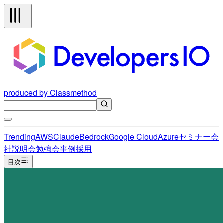
produced by Classmethod
Trending
AWS
Claude
Bedrock
Google Cloud
Azure
セミナー
会
社説明会
勉強会
事例
採用
目次